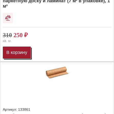
паркетную доску и ламинат (7 м² в упаковке), 1
м²
310
250
₽
кв. м.
В корзину
Артикул:
133861