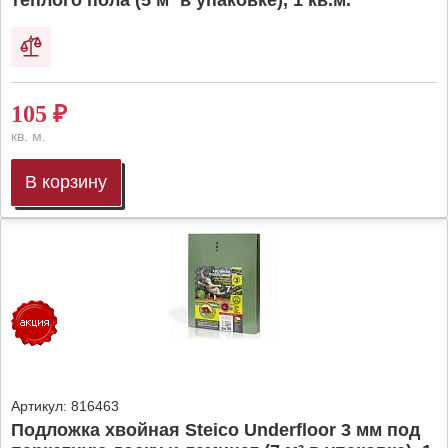
теплого пола (5 м² в упаковке), 1 кв.м.
105
₽
кв. м.
В корзину
Артикул:
816463
Подложка хвойная Steico Underfloor 3 мм под