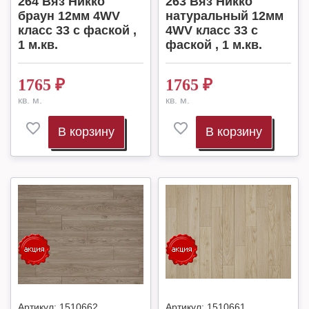
264 Вяз Никко
263 Вяз Никко
браун 12мм 4WV
натуральный 12мм
класс 33 с фаской ,
4WV класс 33 с
1 м.кв.
фаской , 1 м.кв.
1765
₽
1765
₽
кв. м.
кв. м.
В корзину
В корзину
Артикул:
1510662
Артикул:
1510661