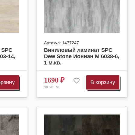
Артикул:
1477247
 SPC
Виниловый ламинат SPC
03-14,
Dew Stone Иониан М 6038-6,
1 м.кв.
1690
₽
орзину
В корзину
за кв. м.