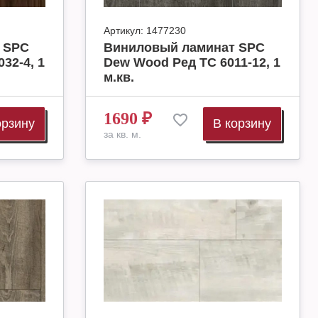
Артикул:
1477230
 SPC
Виниловый ламинат SPC
32-4, 1
Dew Wood Ред ТС 6011-12, 1
м.кв.
1690
₽
орзину
В корзину
за кв. м.