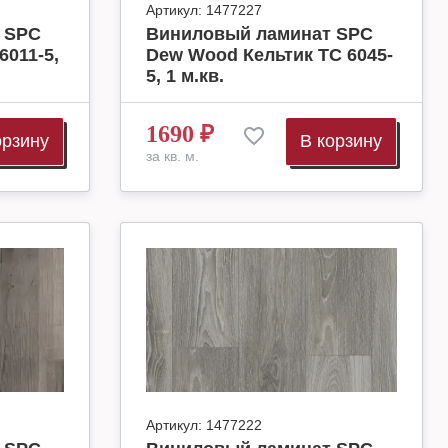
Артикул:
1477227
 SPC
Виниловый ламинат SPC
011-5,
Dew Wood Кельтик ТС 6045-
5, 1 м.кв.
1690
₽
орзину
В корзину
за кв. м.
Артикул:
1477222