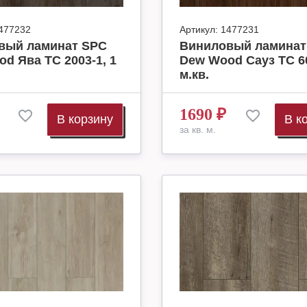
477232
Артикул:
1477231
вый ламинат SPC
Виниловый ламинат
d Ява ТС 2003-1, 1
Dew Wood Сауз ТС 60
м.кв.
1690
₽
В корзину
В к
за кв. м.