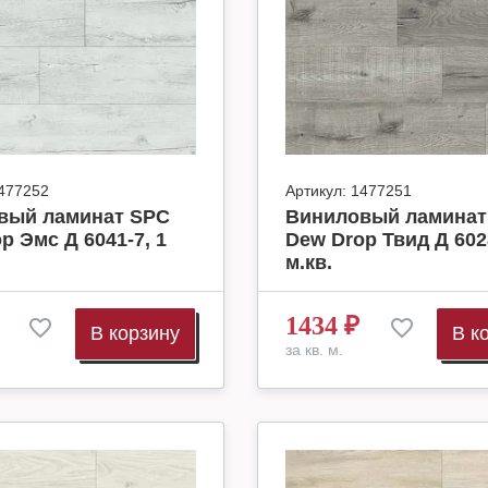
477252
Артикул:
1477251
вый ламинат SPC
Виниловый ламинат
p Эмс Д 6041-7, 1
Dew Drop Твид Д 6028
м.кв.
1434
₽
В корзину
В к
за кв. м.