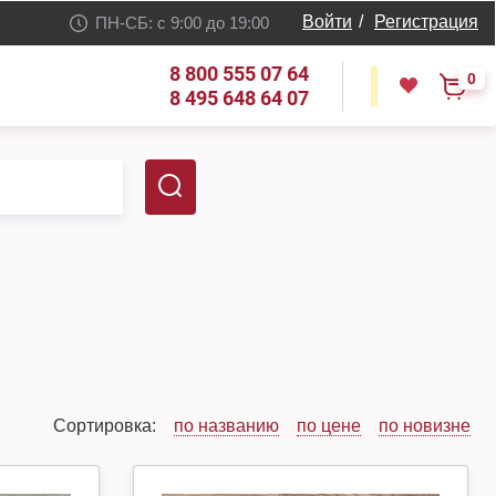
Войти
/
Регистрация
ПН-СБ: с 9:00 до 19:00
8 800 555 07 64
0
8 495 648 64 07
Сортировка:
по названию
по цене
по новизне