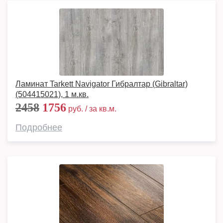
Ламинат Tarkett Navigator Гибралтар (Gibraltar)
(504415021), 1 м.кв.
2458
1756
руб. / за кв.м.
Подробнее