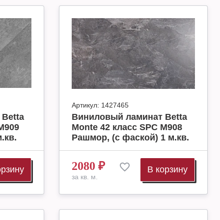
Артикул:
1427465
Betta
Виниловый ламинат Betta
M909
Monte 42 класс SPC M908
.кв.
Рашмор, (с фаской) 1 м.кв.
2080
₽
орзину
В корзину
за кв. м.