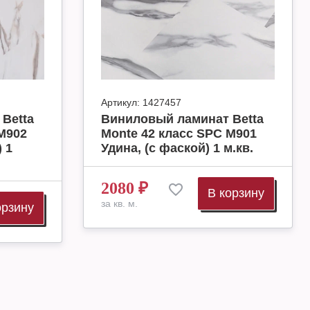
Артикул:
1427457
Betta
Виниловый ламинат Betta
M902
Monte 42 класс SPC M901
 1
Удина, (с фаской) 1 м.кв.
2080
₽
В корзину
за кв. м.
орзину