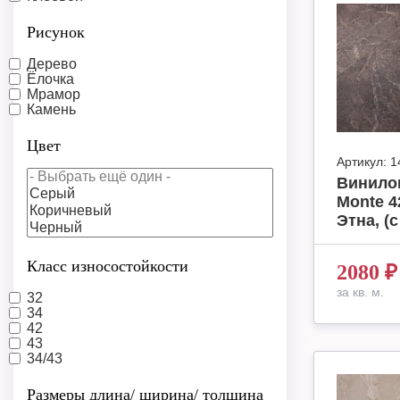
Рисунок
Дерево
Ёлочка
Мрамор
Камень
Цвет
Артикул:
1
Винило
Monte 4
Этна, (с
Класс износостойкости
2080
₽
за кв. м.
32
34
42
43
34/43
Размеры длина/ ширина/ толщина