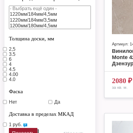
Толщина доски, мм
Артикул:
1
2,5
Винило
3.5
Monte 4
6
Дзензур
4
4.5
4.00
4.0
2080
₽
за кв. м.
Фаска
Нет
Да
Доставка в пределах МКАД
1 руб.