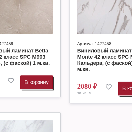
427459
Артикул:
1427458
вый ламинат Betta
Виниловый ламинат 
2 класс SPC M903
Monte 42 класс SPC 
, (с фаской) 1 м.кв.
Кальдера, (с фаской)
м.кв.
В корзину
2080
₽
В к
за кв. м.