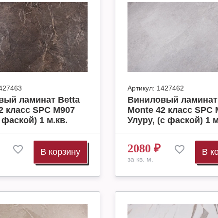
427463
Артикул:
1427462
вый ламинат Betta
Виниловый ламинат 
2 класс SPC M907
Monte 42 класс SPC 
 фаской) 1 м.кв.
Улуру, (с фаской) 1 м
2080
₽
В корзину
В к
за кв. м.