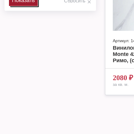
Артикул:
1
Винило
Monte 4
Римо, (
2080
₽
за кв. м.