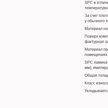
SPC в отлич
температурн
За счет пло
у обычного 
Материал на
Поверх комп
фактурная з
Материал пр
помещениях 
SPC ламинат
мм), имитиру
Общая толщи
Класс износо
Укладываетс