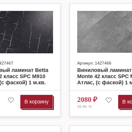
427467
Артикул:
1427466
вый ламинат Betta
Виниловый ламинат 
2 класс SPC M910
Monte 42 класс SPC 
(с фаской) 1 м.кв.
Атлас, (с фаской) 1 м
2080
₽
В корзину
В к
за кв. м.