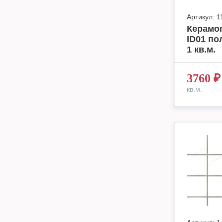
Артикул:
1
Керамог
ID01 по
1 кв.м.
3760
₽
кв.м.