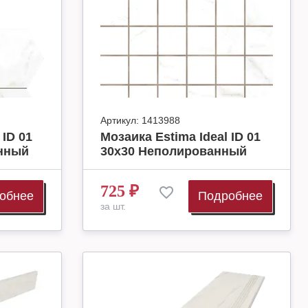
Артикул:
1413988
 ID 01
Мозаика Estima Ideal ID 01
анный
30x30 Неполированный
725
₽
обнее
Подробнее
за шт.