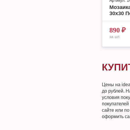
Артикул:
1
Мозаика
30x30 
890
₽
за шт.
КУПИ
Цены на ide
до рублей. Н
условия поку
покупателей 
сайте или п
оформить са