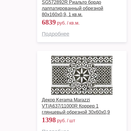
SG572892R Риальто бордо
лаппатированный обрезной
80x160x0,9, 1 кв.м.
6839
руб. / кв.м.
Подробнее
Декор Kerama Marazzi
VT/A637/11000R Коррер 1
глянцевый обрезной 30x60x0,9
1398
руб. / шт