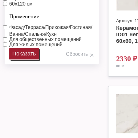
60х120 см
Применение
Артикул:
1
Фасад/Терраса/Прихожая/Гостиная/
Керамог
Ванна/Спальня/Кухн
ID01 н
Для общественных помещений
60х60, 1
Для жилых помещений
2330
₽
кв.м.