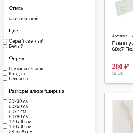
Стиль
классический
Цвет
Артикул:
1
Серый светлый
Плинтус
Белый
60x7 П
Форма
280
₽
Прямоугольник
за шт.
Квадрат
Гексагон
Размеры длина*ширина
30х30 см
60х60 см
60x7 см
80x80 см
120x30 см
160x80 см
28,5x25 см