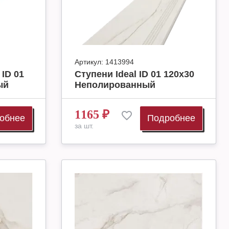
Артикул:
1413994
 ID 01
Ступени Ideal ID 01 120x30
ый
Неполированный
1165
₽
обнее
Подробнее
за шт.