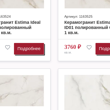
163524
Артикул:
1163525
ранит Estima Ideal
Керамогранит Estima
еполированный
ID01 полированный 
 кв.м.
1 кв.м.
3760
₽
Подробнее
Подр
кв.м.