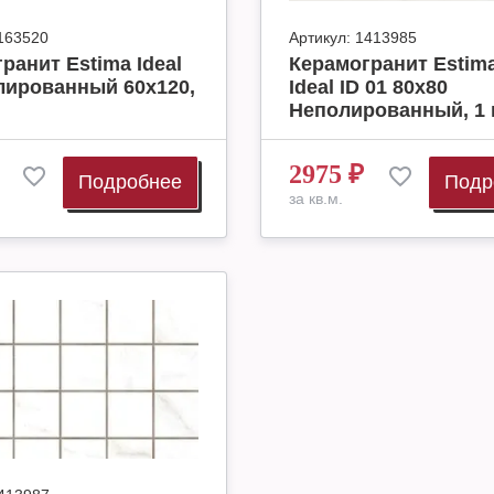
163520
Артикул:
1413985
ранит Estima Ideal
Керамогранит Estim
лированный 60х120,
Ideal ID 01 80x80
Неполированный, 1 
2975
₽
Подробнее
Подр
за кв.м.