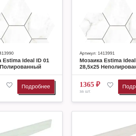
413990
Артикул:
1413991
 Estima Ideal ID 01
Мозаика Estima Ideal
5 Полированный
28,5x25 Неполиров
1365
₽
Подробнее
Подр
за шт.