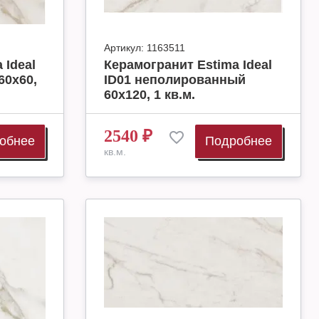
Артикул:
1163511
 Ideal
Керамогранит Estima Ideal
60х60,
ID01 неполированный
60х120, 1 кв.м.
2540
₽
обнее
Подробнее
кв.м.