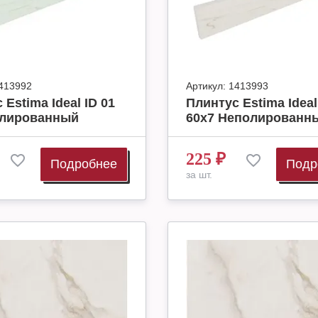
413992
Артикул:
1413993
 Estima Ideal ID 01
Плинтус Estima Ideal
олированный
60x7 Неполированн
225
₽
Подробнее
Подр
за шт.