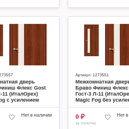
273557
Артикул:
1273551
натная дверь
Межкомнатная двер
Финиш Флекс Gost
Браво Финиш Флекс
Л-11 (ИталОрех)
Гост-3 Л-11 (ИталОре
og с усилением
Magic Fog без усиле
Нет в наличии
Нет в
0
₽
о
за полотно