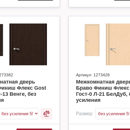
273382
Артикул:
1273428
натная дверь
Межкомнатная двер
Финиш Флекс Gost
Браво Финиш Флекс
Л-13 Венге, без
Гост-0 Л-21 БелДуб, 
ия
усиления
Размер: