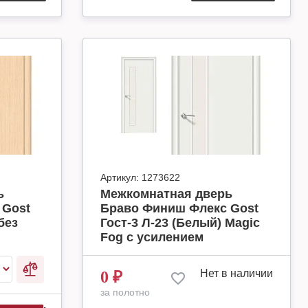
Артикул:
1273622
ь
Межкомнатная дверь
 Gost
Браво Финиш Флекс Gost
без
Гост-3 Л-23 (Белый) Magic
Fog с усилением
Нет в наличии
0
₽
за полотно