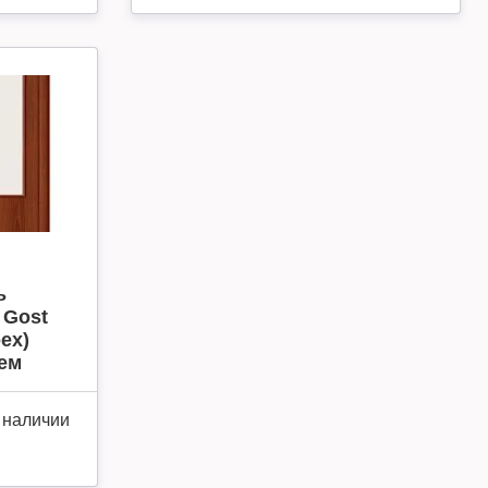
ь
 Gost
ех)
ием
 наличии