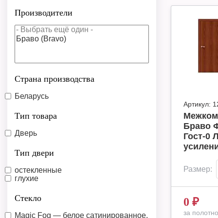
Производители
Страна производства
Беларусь
Артикул:
1
Тип товара
Межком
Браво 
Дверь
Гост-0 
усилен
Тип двери
Размер:
остекленные
глухие
Стекло
0
₽
за полотн
Magic Fog — белое сатинированное.