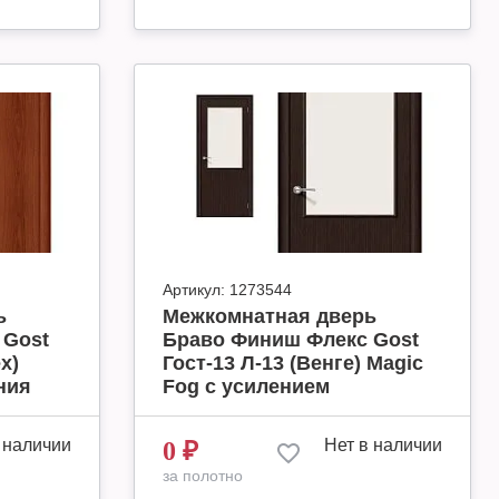
Артикул:
1273544
ь
Межкомнатная дверь
 Gost
Браво Финиш Флекс Gost
х)
Гост-13 Л-13 (Венге) Magic
ния
Fog с усилением
 наличии
Нет в наличии
0
₽
за полотно