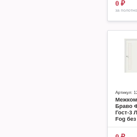
0
₽
за полотн
Артикул:
1
Межком
Браво 
Гост-3 
Fog без
0
₽