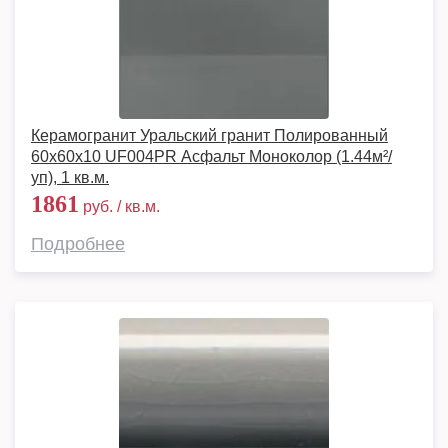
Керамогранит Уральский гранит Полированный
60x60x10 UF004PR Асфальт Моноколор (1.44м²/
уп), 1 кв.м.
1861
руб. / кв.м.
Подробнее