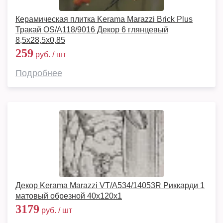
Керамическая плитка Kerama Marazzi Brick Plus
Тракай OS/A118/9016 Декор 6 глянцевый
8,5x28,5x0,85
259
руб. / шт
Подробнее
Декор Kerama Marazzi VT/A534/14053R Риккарди 1
матовый обрезной 40x120x1
3179
руб. / шт