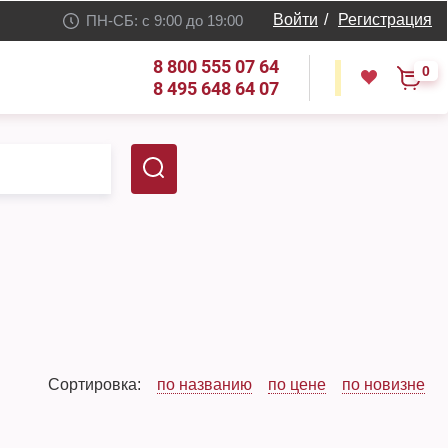
Войти
/
Регистрация
ПН-СБ: с 9:00 до 19:00
8 800 555 07 64
0
8 495 648 64 07
Сортировка:
по названию
по цене
по новизне