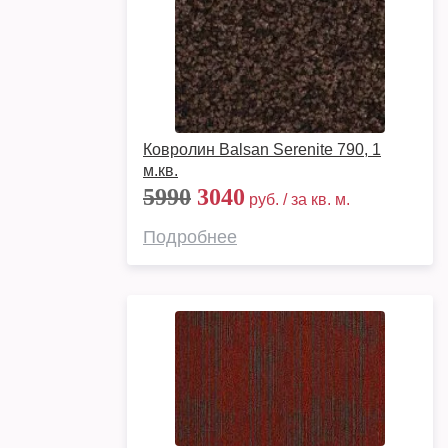
Ковролин Balsan Serenite 790, 1
м.кв.
5990
3040
руб. / за кв. м.
Подробнее