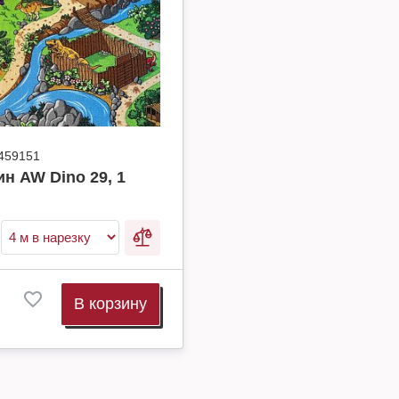
459151
н AW Dino 29, 1
В корзину