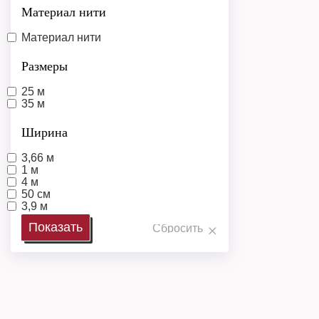
Материал нити
Материал нити
Размеры
25 м
35 м
Ширина
3,66 м
1 м
4 м
50 см
3,9 м