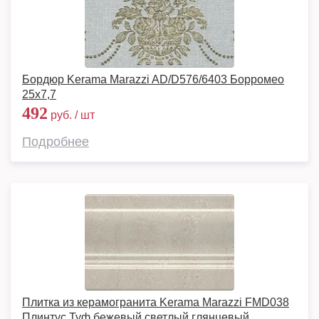
Бордюр Kerama Marazzi AD/D576/6403 Борромео
25x7,7
492
руб. / шт
Подробнее
Плитка из керамогранита Kerama Marazzi FMD038
Плинтус Туф бежевый светлый глянцевый