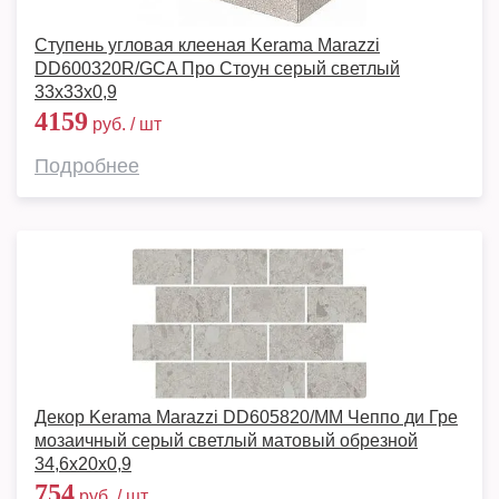
Ступень угловая клееная Kerama Marazzi
DD600320R/GCA Про Стоун серый светлый
33x33x0,9
4159
руб. / шт
Подробнее
Декор Kerama Marazzi DD605820/MM Чеппо ди Гре
мозаичный серый светлый матовый обрезной
34,6x20x0,9
754
руб. / шт