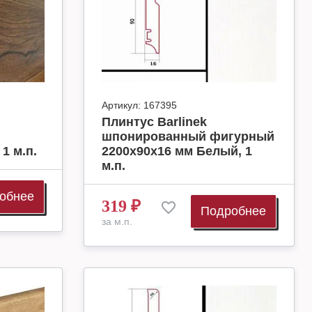
Артикул:
167395
Плинтус Barlinek
шпонированный фигурный
1 м.п.
2200х90х16 мм Белый, 1
м.п.
обнее
319
₽
Подробнее
за м.п.