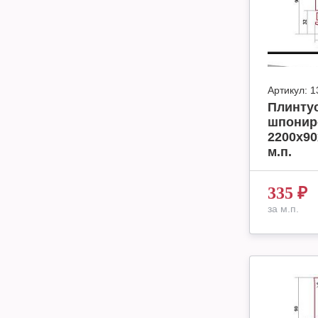
Артикул:
1
Плинтус
шпонир
2200х90
м.п.
335
₽
за м.п.