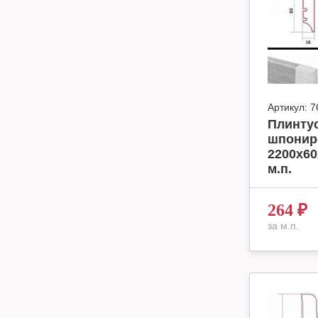
Артикул:
7
Плинтус
шпонир
2200х60
м.п.
264
₽
за м.п.