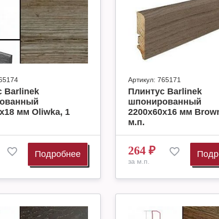
65174
Артикул:
765171
 Barlinek
Плинтус Barlinek
ованный
шпонированный
х18 мм Oliwka, 1
2200х60х16 мм Brown
м.п.
264
₽
Подробнее
Подр
за м.п.