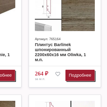
Артикул:
765164
Плинтус Barlinek
шпонированный
ie, 1
2200х60х16 мм Oliwka, 1
м.п.
264
₽
обнее
Подробнее
за м.п.