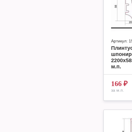
Артикул:
1
Плинтус
шпонир
2200х58
м.п.
166
₽
за м.п.