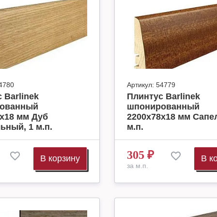
4780
Артикул:
54779
 Barlinek
Плинтус Barlinek
ованный
шпонированный
х18 мм Дуб
2200х78х18 мм Сапел
ьный, 1 м.п.
м.п.
305
₽
В корзину
В к
за м.п.