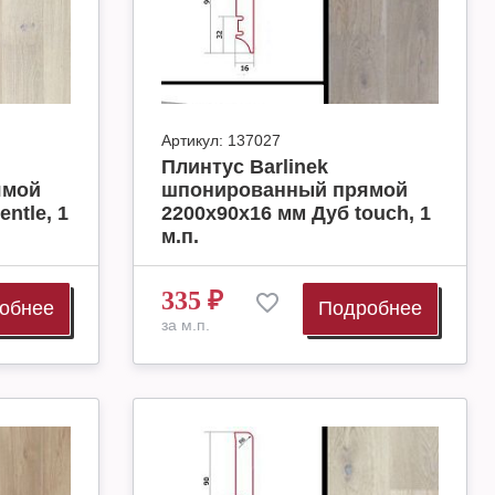
Артикул:
137027
Плинтус Barlinek
ямой
шпонированный прямой
ntle, 1
2200х90х16 мм Дуб touch, 1
м.п.
335
₽
обнее
Подробнее
за м.п.