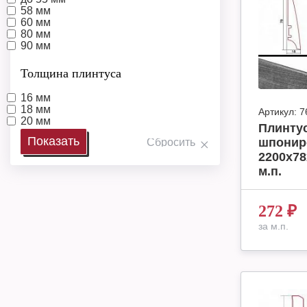
58 мм
60 мм
80 мм
90 мм
Толщина плинтуса
16 мм
18 мм
Артикул:
7
20 мм
Плинтус
шпонир
2200х78
м.п.
272
₽
за м.п.