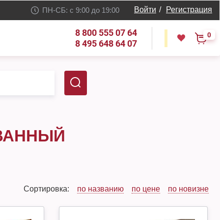
Войти
/
Регистрация
ПН-СБ: с 9:00 до 19:00
8 800 555 07 64
0
8 495 648 64 07
ВАННЫЙ
Сортировка:
по названию
по цене
по новизне