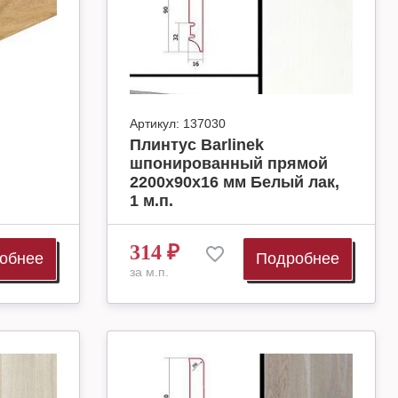
Артикул:
137030
Плинтус Barlinek
шпонированный прямой
2200х90х16 мм Белый лак,
1 м.п.
314
₽
обнее
Подробнее
за м.п.