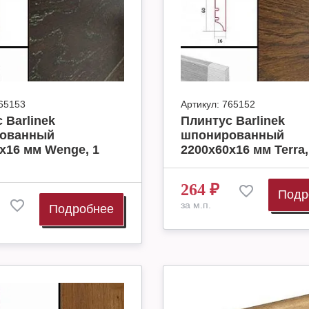
65153
Артикул:
765152
 Barlinek
Плинтус Barlinek
ованный
шпонированный
х16 мм Wenge, 1
2200х60х16 мм Terra, 
264
₽
Подр
за м.п.
Подробнее