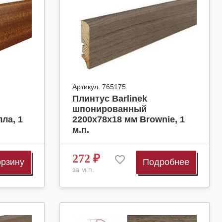
Артикул:
765175
Плинтус Barlinek
шпонированный
ла, 1
2200х78х18 мм Brownie, 1
м.п.
272
₽
орзину
Подробнее
за м.п.