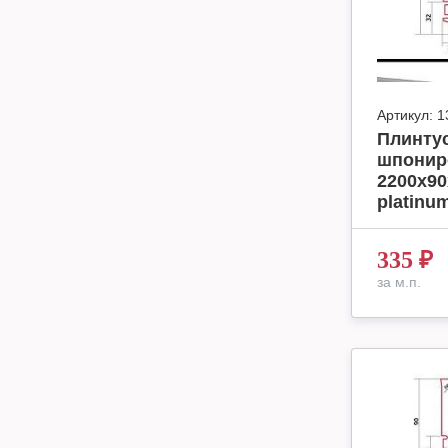
Артикул:
1
Плинтус
шпонир
2200х90
platinum
335
₽
за м.п.