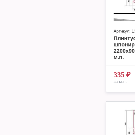
Артикул:
1
Плинтус
шпонир
2200х90
м.п.
335
₽
за м.п.