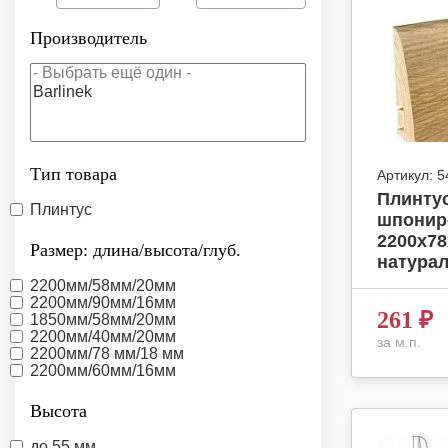
Производитель
Тип товара
Артикул:
5
Плинтус
Плинтус
шпонир
2200х78
Размер: длина/высота/глуб.
натурал
2200мм/58мм/20мм
2200мм/90мм/16мм
261
₽
1850мм/58мм/20мм
2200мм/40мм/20мм
за м.п.
2200мм/78 мм/18 мм
2200мм/60мм/16мм
Высота
до 55 мм