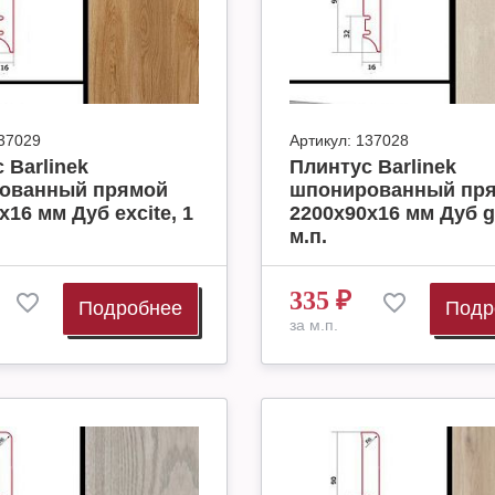
37029
Артикул:
137028
 Barlinek
Плинтус Barlinek
ованный прямой
шпонированный пр
х16 мм Дуб excite, 1
2200х90х16 мм Дуб ge
м.п.
335
₽
Подробнее
Подр
за м.п.