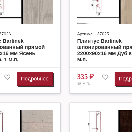
37026
Артикул:
137025
 Barlinek
Плинтус Barlinek
ованный прямой
шпонированный пр
х16 мм Ясень
2200х90х16 мм Дуб s
, 1 м.п.
м.п.
335
₽
Подробнее
Подр
за м.п.