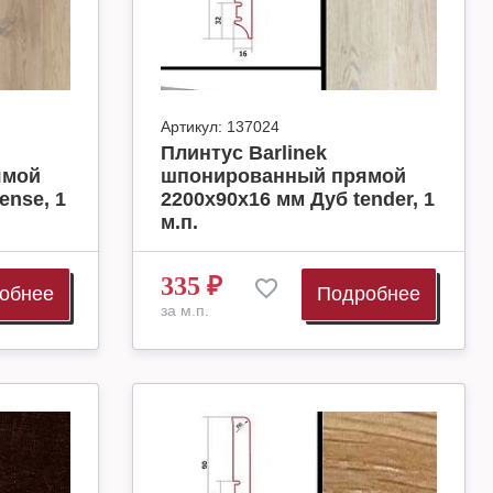
Артикул:
137024
Плинтус Barlinek
ямой
шпонированный прямой
ense, 1
2200х90х16 мм Дуб tender, 1
м.п.
335
₽
обнее
Подробнее
за м.п.