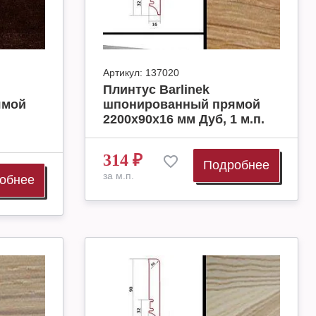
Артикул:
137020
Плинтус Barlinek
ямой
шпонированный прямой
2200х90х16 мм Дуб, 1 м.п.
314
₽
Подробнее
за м.п.
обнее