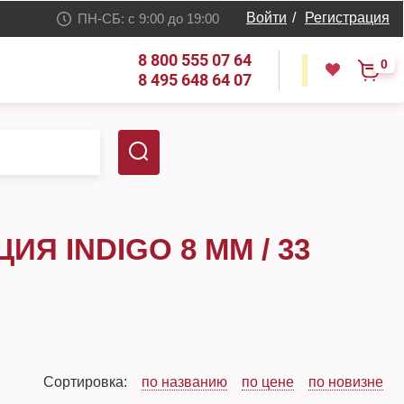
Войти
/
Регистрация
ПН-СБ: с 9:00 до 19:00
8 800 555 07 64
0
8 495 648 64 07
Я INDIGO 8 ММ / 33
Сортировка:
по названию
по цене
по новизне