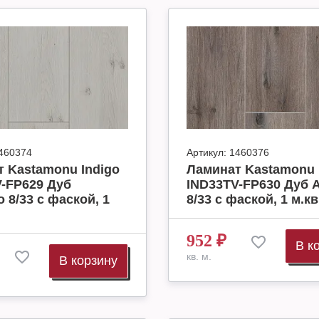
460374
Артикул:
1460376
 Kastamonu Indigo
Ламинат Kastamonu 
-FP629 Дуб
IND33TV-FP630 Дуб 
 8/33 с фаской, 1
8/33 с фаской, 1 м.кв
952
₽
В к
кв. м.
В корзину