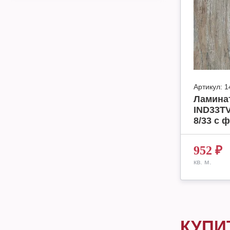
Артикул:
1
Ламинат
IND33TV
8/33 с ф
952
₽
кв. м.
КУПИ