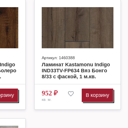
Артикул:
1460388
Indigo
Ламинат Kastamonu Indigo
Болеро
IND33TV-FP634 Вяз Бонго
.
8/33 с фаской, 1 м.кв.
952
₽
орзину
В корзину
кв. м.