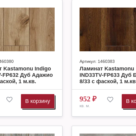
460380
Артикул:
1460383
 Kastamonu Indigo
Ламинат Kastamonu 
V-FP632 Дуб Адажио
IND33TV-FP633 Дуб 
аской, 1 м.кв.
8/33 с фаской, 1 м.кв
952
₽
В корзину
В к
кв. м.