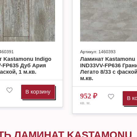
460391
Артикул:
1460393
 Kastamonu Indigo
Ламинат Kastamonu 
-FP635 Дуб Ария
IND33VV-FP636 Гран
аской, 1 м.кв.
Легато 8/33 с фаской
м.кв.
В корзину
952
₽
В к
кв. м.
ТЬ ЛАМИНАТ KASTAMONU,