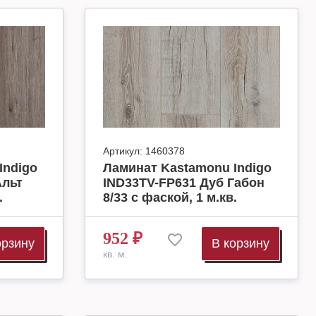
Артикул:
1460378
Indigo
Ламинат Kastamonu Indigo
Альт
IND33TV-FP631 Дуб Габон
.
8/33 с фаской, 1 м.кв.
952
₽
орзину
В корзину
кв. м.