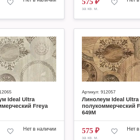
575
₽
за кв. м.
12065
Артикул:
912057
м Ideal Ultra
Линолеум Ideal Ultra
ммерческий Freya
полукоммерческий F
649M
Нет в наличии
Нет в
575
₽
за кв. м.