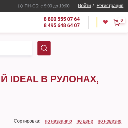
Войти
/
Регистрация
ПН-СБ: с 9:00 до 19:00
8 800 555 07 64
0
8 495 648 64 07
 IDEAL В РУЛОНАХ,
Сортировка:
по названию
по цене
по новизне