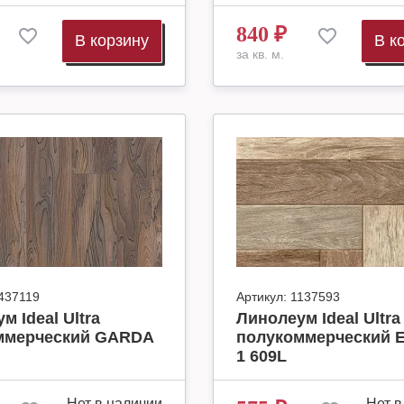
840
₽
В корзину
В к
за кв. м.
437119
Артикул:
1137593
м Ideal Ultra
Линолеум Ideal Ultra
ммерческий GARDA
полукоммерческий E
1 609L
Нет в наличии
Нет в