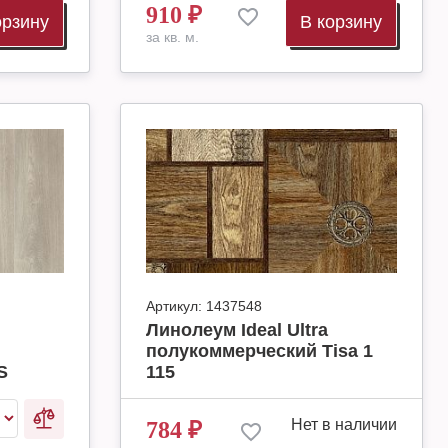
910
₽
орзину
В корзину
за кв. м.
Артикул:
1437548
Линолеум Ideal Ultra
полукоммерческий Tisa 1
S
115
Нет в наличии
784
₽