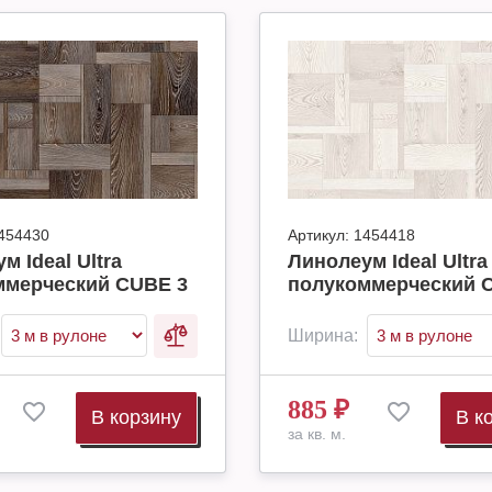
454430
Артикул:
1454418
м Ideal Ultra
Линолеум Ideal Ultra
ммерческий CUBE 3
полукоммерческий 
Ширина:
885
₽
В корзину
В к
за кв. м.