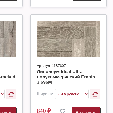
Артикул:
1137607
Линолеум Ideal Ultra
racked
полукоммерческий Empire
3 696M
Ширина:
840
₽
орзину
В корзину