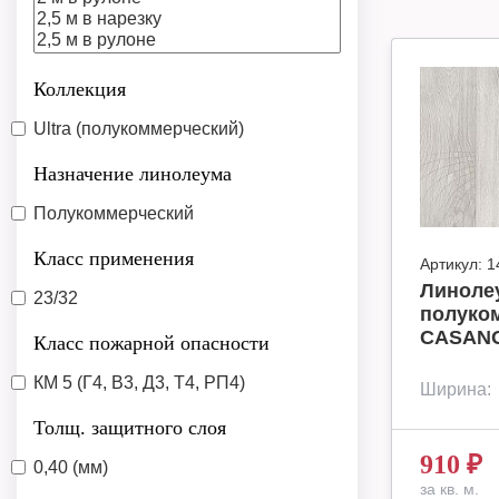
Коллекция
Ultra (полукоммерческий)
Назначение линолеума
Полукоммерческий
Класс применения
Артикул:
1
Линолеу
23/32
полуко
CASANO
Класс пожарной опасности
КМ 5 (Г4, В3, Д3, Т4, РП4)
Ширина:
Толщ. защитного слоя
910
₽
0,40 (мм)
за кв. м.