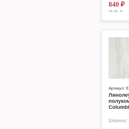
840
₽
за кв. м.
Артикул:
9
Линолеу
полуко
Columbi
Ширина: