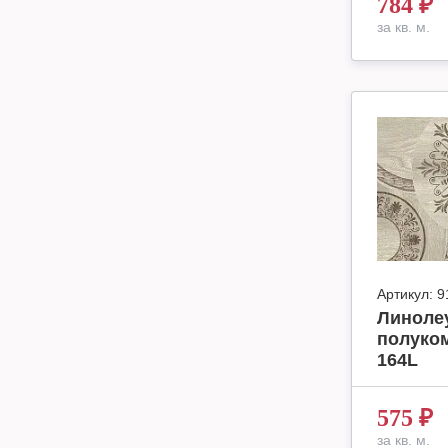
784
₽
за кв. м.
Артикул:
9
Линолеу
полуко
164L
575
₽
за кв. м.