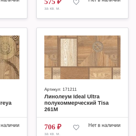
575
₽
за кв. м.
Артикул:
171211
Линолеум Ideal Ultra
reya
полукоммерческий Tisa
261M
 наличии
Нет в наличии
706
₽
за кв. м.