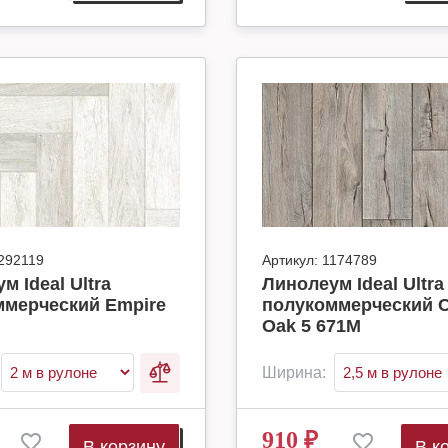
292119
Артикул:
1174789
м Ideal Ultra
Линолеум Ideal Ultra
ммерческий Empire
полукоммерческий C
Oak 5 671M
Ширина:
910
₽
В корзину
В к