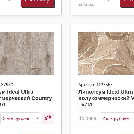
за кв. м.
137580
Артикул:
1137555
м Ideal Ultra
Линолеум Ideal Ultra
ммерческий Country
полукоммерческий V
07L
167M
Ширина: