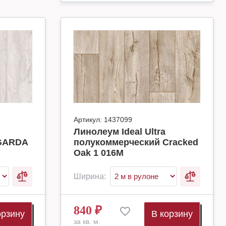
Артикул:
1437099
Линолеум Ideal Ultra
GARDA
полукоммерческий Cracked
Oak 1 016M
Ширина:
840
₽
орзину
В корзину
за кв. м.