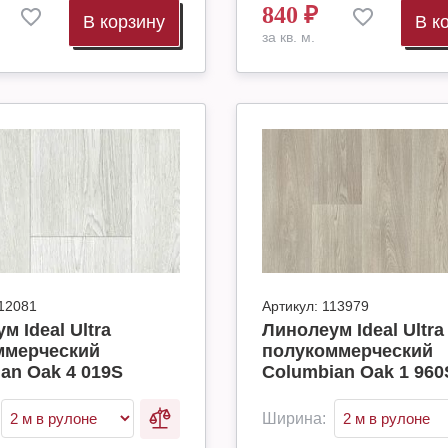
840
₽
В корзину
В к
за кв. м.
12081
Артикул:
113979
м Ideal Ultra
Линолеум Ideal Ultra
ммерческий
полукоммерческий
an Oak 4 019S
Columbian Oak 1 960
Ширина: