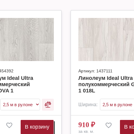
454392
Артикул:
1437111
м Ideal Ultra
Линолеум Ideal Ultra
ммерческий
полукоммерческий 
VA 1
1 018L
Ширина:
910
₽
В корзину
В к
за кв. м.