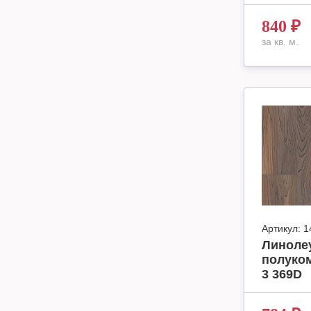
840
₽
за кв. м.
Артикул:
1
Линолеу
полуко
3 369D