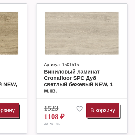
Артикул:
1501515
Виниловый ламинат
Cronafloor SPC Дуб
й NEW,
светлый бежевый NEW, 1
м.кв.
1523
орзину
В корзину
1108
₽
за кв. м.