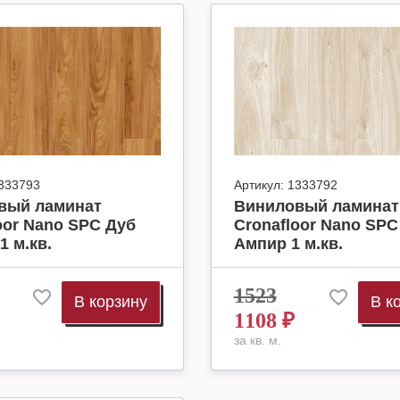
333793
Артикул:
1333792
вый ламинат
Виниловый ламинат
oor Nano SPC Дуб
Cronafloor Nano SPC
1 м.кв.
Ампир 1 м.кв.
1523
В корзину
В к
1108
₽
за кв. м.