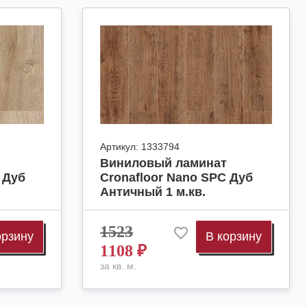
Артикул:
1333794
Виниловый ламинат
 Дуб
Cronafloor Nano SPC Дуб
Античный 1 м.кв.
1523
орзину
В корзину
1108
₽
за кв. м.