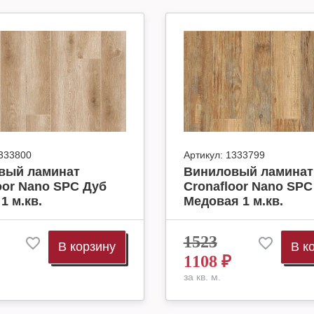
333800
Артикул:
1333799
вый ламинат
Виниловый ламинат
oor Nano SPC Дуб
Cronafloor Nano SPC
1 м.кв.
Медовая 1 м.кв.
1523
В корзину
В к
1108
₽
за кв. м.