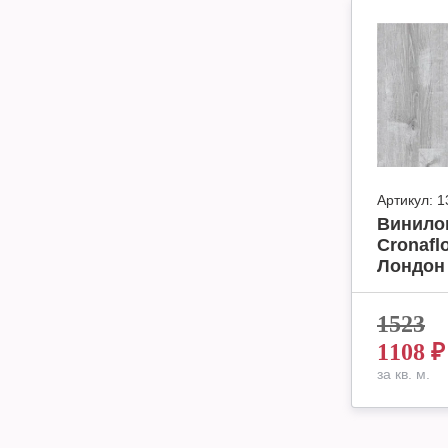
Артикул:
1
Винило
Cronafl
Лондон 
1523
1108
₽
за кв. м.