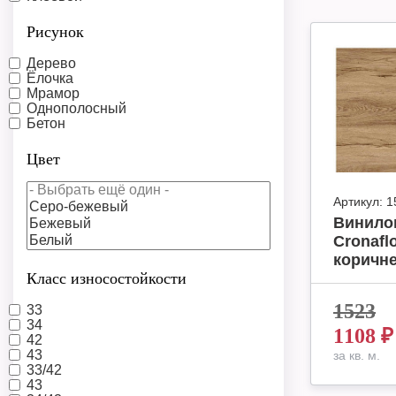
Рисунок
Дерево
Ёлочка
Мрамор
Однополосный
Бетон
Цвет
Артикул:
1
Винило
Cronafl
коричне
Класс износостойкости
1523
33
34
1108
₽
42
43
за кв. м.
33/42
43