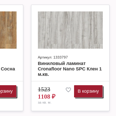
Артикул:
1333797
Виниловый ламинат
 Сосна
Cronafloor Nano SPC Клен 1
м.кв.
1523
орзину
В корзину
1108
₽
за кв. м.