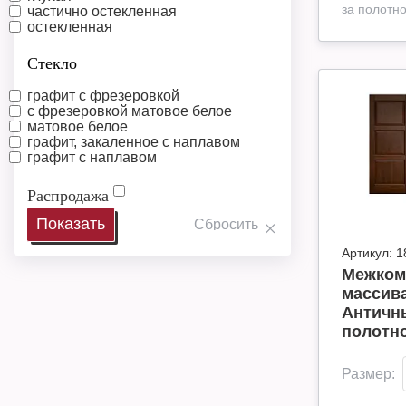
за полотн
частично остекленная
остекленная
Стекло
графит с фрезеровкой
с фрезеровкой матовое белое
матовое белое
графит, закаленное с наплавом
графит с наплавом
Распродажа
Артикул:
1
Межком
массива
Античны
полотн
Размер: