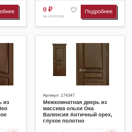
0
₽
обнее
Подробнее
за полотно
Артикул:
174347
 из
Межкомнатная дверь из
Лео
массива ольхи Ока
хое
Валенсия Античный орех,
глухое полотно