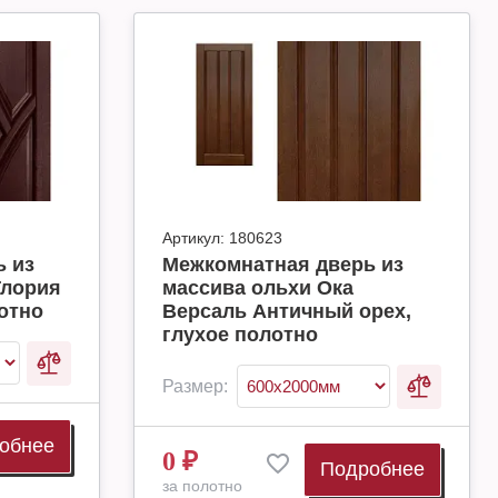
Артикул:
180623
 из
Межкомнатная дверь из
Глория
массива ольхи Ока
отно
Версаль Античный орех,
глухое полотно
Размер:
обнее
0
₽
Подробнее
за полотно