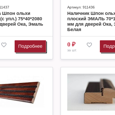
11437
Артикул:
911436
а Шпон ольхи
Наличник Шпон оль
с упл.) 75*40*2080
плоский ЭМАЛЬ 70*1
дверей Ока, Эмаль
мм для дверей Ока,
Белая
0
₽
Подробнее
Подр
за шт.