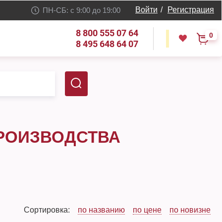
Войти
/
Регистрация
ПН-СБ: с 9:00 до 19:00
8 800 555 07 64
0
8 495 648 64 07
РОИЗВОДСТВА
Сортировка:
по названию
по цене
по новизне