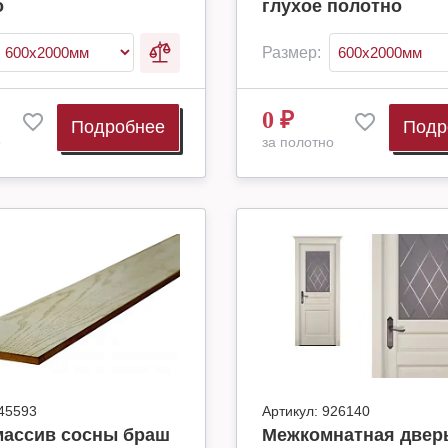
о
глухое полотно
Размер:
0
₽
Подробнее
Подр
о
за полотно
45593
Артикул:
926140
массив сосны браш
Межкомнатная дверь