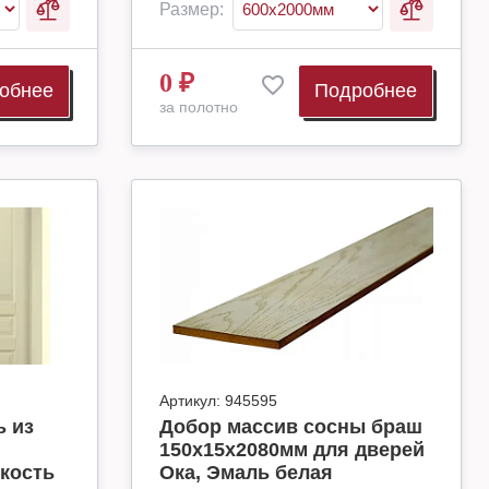
Размер:
0
₽
обнее
Подробнее
за полотно
Артикул:
945595
 из
Добор массив сосны браш
150х15х2080мм для дверей
кость
Ока, Эмаль белая