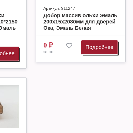
Артикул:
911247
хи
Добор массив ольхи Эмаль
0*2150
200х15х2080мм для дверей
 Эмаль
Ока, Эмаль Белая
0
₽
Подробнее
за шт.
обнее