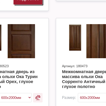
о
80523
Артикул:
180473
натная дверь из
Межкомнатная дверь
 ольхи Ока Турин
массива ольхи Ока
й Орех, глухое
Сорренто Античный 
о
глухое полотно
Размер: