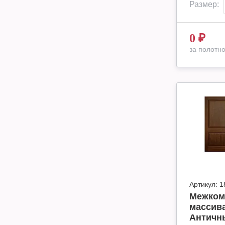
Размер:
0
₽
за полотн
Артикул:
1
Межком
массива
Античны