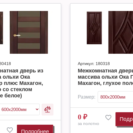
80418
Артикул:
180318
натная дверь из
Межкомнатная дверь
 ольхи Ока
массива ольхи Ока 
р плюс Махагон,
Махагон, глухое пол
 со стеклом
е белое)
Размер:
0
₽
Подр
за полотно
Подробнее