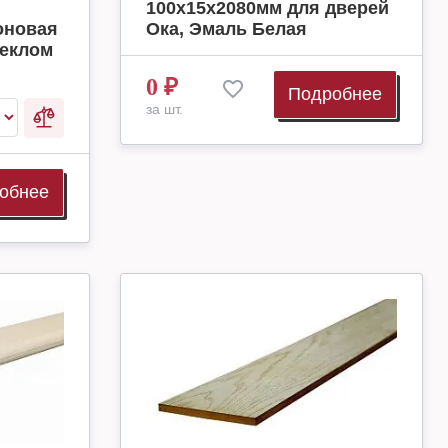
100х15х2080мм для дверей
оновая
Ока, Эмаль Белая
теклом
0
₽
Подробнее
за шт.
обнее