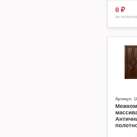
0
₽
за полотн
Артикул:
1
Межком
массива
Античны
полотн