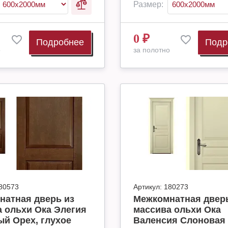
Размер:
0
₽
Подробнее
Подр
о
за полотно
80573
Артикул:
180273
натная дверь из
Межкомнатная дверь
 ольхи Ока Элегия
массива ольхи Ока
й Орех, глухое
Валенсия Слоновая 