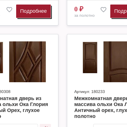
0
₽
Подробнее
Подр
о
за полотно
80308
Артикул:
180233
натная дверь из
Межкомнатная дверь
 ольхи Ока Глория
массива ольхи Ока 
й Орех, глухое
Античный орех, глу
о
полотно