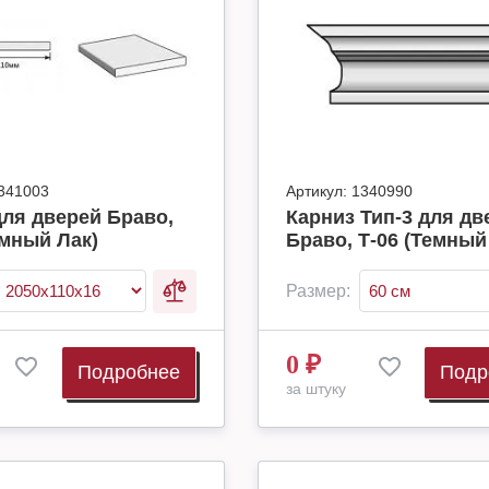
341003
Артикул:
1340990
ля дверей Браво,
Карниз Тип-3 для дв
емный Лак)
Браво, Т-06 (Темный
Размер:
0
₽
Подробнее
Подр
за штуку