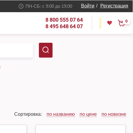
Войти
/
Регистрация
ПН-СБ: с 9:00 до 19:00
8 800 555 07 64
0
8 495 648 64 07
к
Сортировка:
по названию
по цене
по новизне