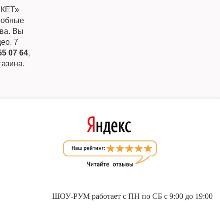
РКЕТ»
дробные
ква. Вы
ео. 7
55 07 64
,
газина.
ШОУ-РУМ работает с ПН по СБ с 9:00 до 19:00