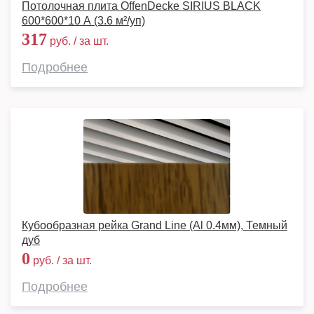
Потолочная плита OffenDecke SIRIUS BLACK
600*600*10 А (3.6 м²/уп)
317
руб. / за шт.
Подробнее
Кубообразная рейка Grand Line (Al 0.4мм), Темный
дуб
0
руб. / за шт.
Подробнее