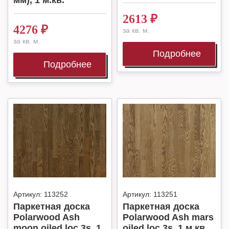
мм), 1 м.кв.
2613
₽
4276
₽
за кв. м.
за кв. м.
Подробнее
Подробнее
Артикул:
113252
Артикул:
113251
Паркетная доска
Паркетная доска
Polarwood Ash
Polarwood Ash mars
moon oiled loc 3s, 1
oiled loc 3s, 1 м.кв.