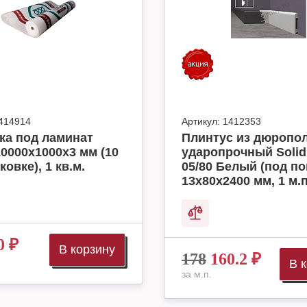
414914
Артикул:
1412353
ка под ламинат
Плинтус из дюропо
10000x1000x3 мм (10
ударопрочный Solid
ковке), 1 кв.м.
05/80 Белый (под по
13х80х2400 мм, 1 м.п
0
₽
В корзину
178
160.2
₽
В 
за м.п.