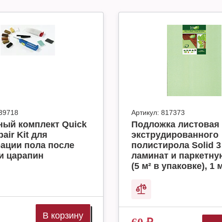
39718
Артикул:
817373
ный комплект Quick
Подложка листовая 
air Kit для
экструдированного
ации пола после
полистирола Solid 3
и царапин
ламинат и паркетну
(5 м² в упаковке), 1 м
В корзину