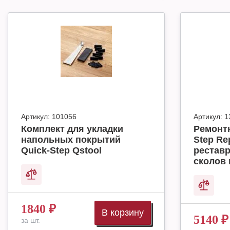
Артикул:
101056
Артикул:
1
Комплект для укладки
Ремонт
напольных покрытий
Step Rep
Quick-Step Qstool
реставр
сколов 
1840
₽
В корзину
5140
₽
за шт.