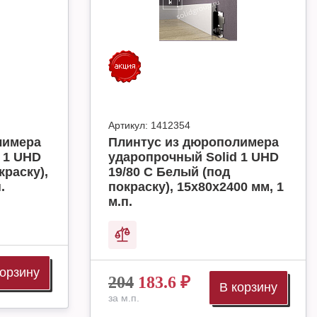
Артикул:
1412354
лимера
Плинтус из дюрополимера
 1 UHD
ударопрочный Solid 1 UHD
краску),
19/80 C Белый (под
.
покраску), 15х80х2400 мм, 1
м.п.
корзину
204
183.6
₽
В корзину
за м.п.