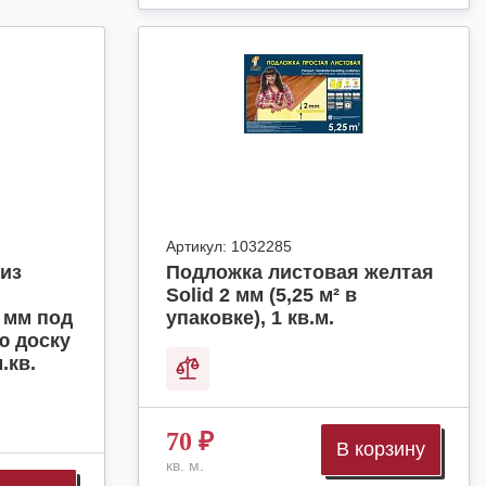
Артикул:
1032285
из
Подложка листовая желтая
Solid 2 мм (5,25 м² в
 мм под
упаковке), 1 кв.м.
ю доску
.кв.
70
₽
В корзину
кв. м.