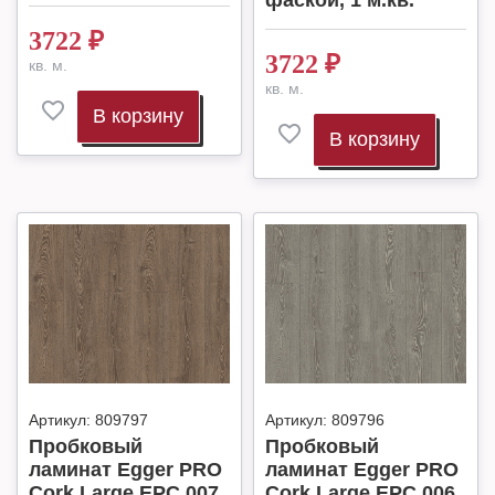
фаской, 1 м.кв.
3722
₽
3722
₽
кв. м.
кв. м.
В корзину
В корзину
Артикул:
809797
Артикул:
809796
Пробковый
Пробковый
ламинат Egger PRO
ламинат Egger PRO
Cork Large EPC 007
Cork Large EPC 006