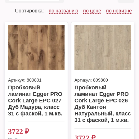
Сортировка:
по названию
по цене
по новизне
Артикул:
809801
Артикул:
809800
Пробковый
Пробковый
ламинат Egger PRO
ламинат Egger PRO
Cork Large EPC 027
Cork Large EPC 026
Дуб Мадура, класс
Дуб Кантон
31 с фаской, 1 м.кв.
Натуральный, класс
31 с фаской, 1 м.кв.
3722
₽
3722
₽
кв. м.