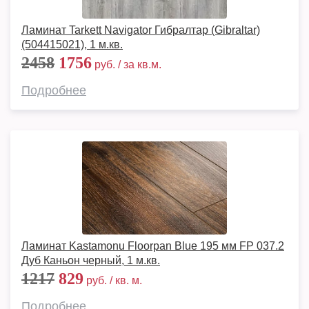
Ламинат Tarkett Navigator Гибралтар (Gibraltar)
(504415021), 1 м.кв.
2458
1756
руб. / за кв.м.
Подробнее
Ламинат Kastamonu Floorpan Blue 195 мм FP 037.2
Дуб Каньон черный, 1 м.кв.
1217
829
руб. / кв. м.
Подробнее