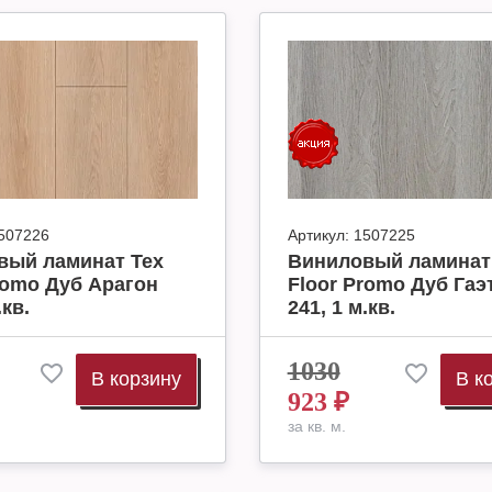
507226
Артикул:
1507225
вый ламинат Tex
Виниловый ламинат
romo Дуб Арагон
Floor Promo Дуб Гаэ
.кв.
241, 1 м.кв.
1030
В корзину
В к
923
₽
за кв. м.