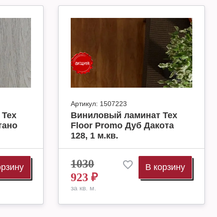
Артикул:
1507223
 Tex
Виниловый ламинат Tex
тано
Floor Promo Дуб Дакота
128, 1 м.кв.
1030
орзину
В корзину
923
₽
за кв. м.