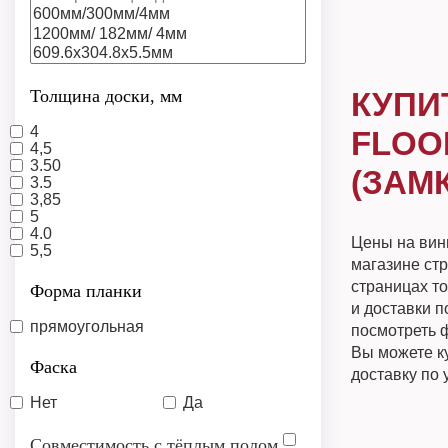
Толщина доски, мм
КУПИ
4
FLOO
4,5
3.50
(ЗАМ
3.5
3,85
5
4.0
Цены на вини
5,5
магазине ст
страницах т
Форма планки
и доставки п
прямоугольная
посмотреть ф
Вы можете к
Фаска
доставку по
Нет
Да
Совместимость с тёплым полом