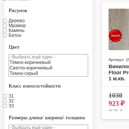
Рисунок
Дерево
Мрамор
Камень
Бетон
Цвет
Артикул:
1
Винило
Floor P
1 м.кв.
Класс износостойкости
1030
31
32
923
₽
33
за кв. м.
Размеры длина/ ширина/ толщина