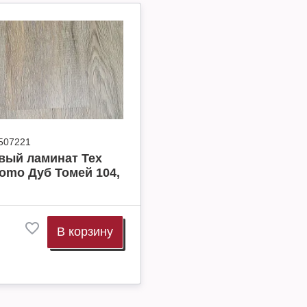
507221
вый ламинат Tex
romo Дуб Томей 104,
В корзину