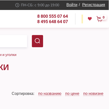
Войти
/
Регистрация
ПН-СБ: с 9:00 до 19:00
8 800 555 07 64
0
8 495 648 64 07
 и уголки
КИ
Сортировка:
по названию
по цене
по новизне