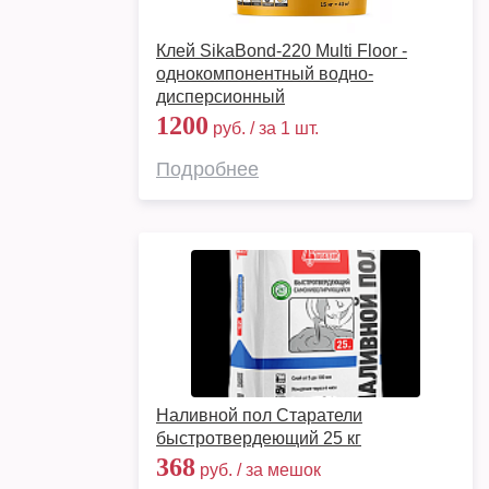
Клей SikaBond-220 Multi Floor -
однокомпонентный водно-
дисперсионный
1200
руб. / за 1 шт.
Подробнее
Наливной пол Старатели
быстротвердеющий 25 кг
368
руб. / за мешок