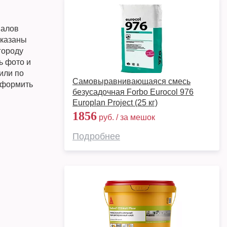
иалов
указаны
городу
ь фото и
или по
Самовыравнивающаяся смесь
 оформить
безусадочная Forbo Eurocol 976
Europlan Project (25 кг)
1856
руб. / за мешок
Подробнее