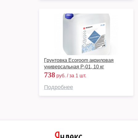
Грунтовка Ecoroom акриловая
универсальная P-01, 10 кг
738
руб. / за 1 шт.
Подробнее