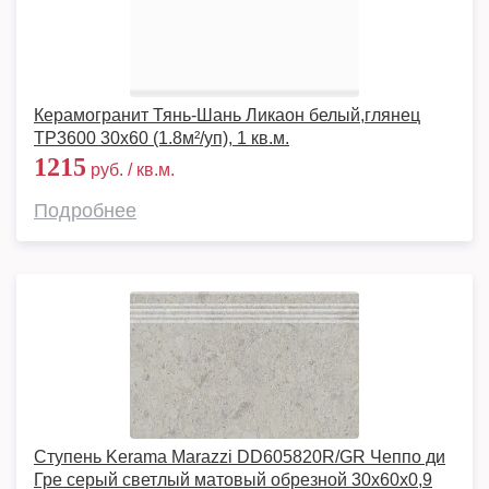
Керамогранит Тянь-Шань Ликаон белый,глянец
TP3600 30x60 (1.8м²/уп), 1 кв.м.
1215
руб. / кв.м.
Подробнее
Ступень Kerama Marazzi DD605820R/GR Чеппо ди
Гре серый светлый матовый обрезной 30x60x0,9