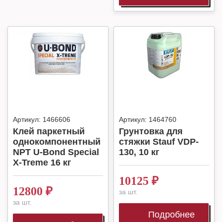
Артикул:
1466606
Артикул:
1464760
Клей паркетный
Грунтовка для
однокомпонентный
стяжки Stauf VDP-
NPT U-Bond Special
130, 10 кг
X-Treme 16 кг
10125
₽
12800
₽
за шт.
за шт.
Подробнее