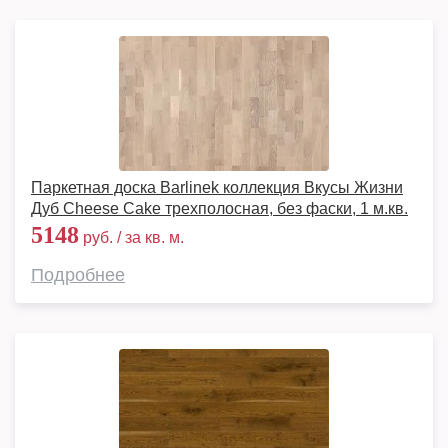
Паркетная доска Barlinek коллекция Вкусы Жизни
Дуб Cheese Cake трехполосная, без фаски, 1 м.кв.
5148
руб. / за кв. м.
Подробнее