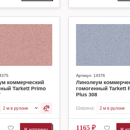
4375
Артикул:
14376
ум коммерческий
Линолеум коммерче
ный Tarkett Primo
гомогенный Tarkett 
7
Plus 308
Ширина:
1165
₽
В корзину
В к