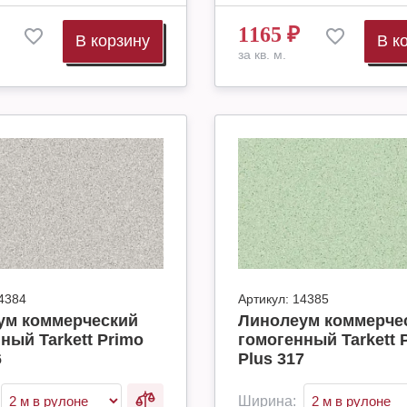
1165
₽
В корзину
В к
за кв. м.
4384
Артикул:
14385
ум коммерческий
Линолеум коммерче
ный Tarkett Primo
гомогенный Tarkett 
6
Plus 317
Ширина: