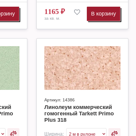
1165
₽
орзину
В корзину
за кв. м.
Артикул:
14386
ский
Линолеум коммерческий
Primo
гомогенный Tarkett Primo
Plus 318
Ширина: