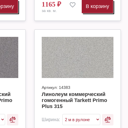
1165
₽
орзину
В корзину
за кв. м.
Артикул:
14383
ский
Линолеум коммерческий
Primo
гомогенный Tarkett Primo
Plus 315
Ширина: