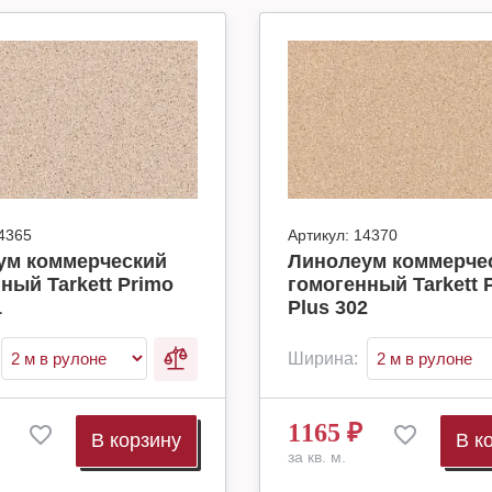
4365
Артикул:
14370
ум коммерческий
Линолеум коммерче
ный Tarkett Primo
гомогенный Tarkett 
1
Plus 302
Ширина:
1165
₽
В корзину
В к
за кв. м.