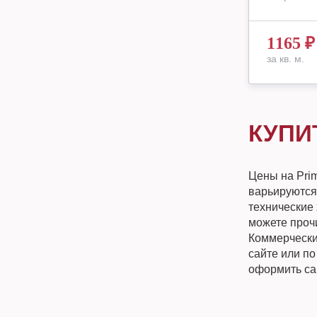
1165
₽
за кв. м.
КУПИ
Цены на Pri
варьируются
технические 
можете прочи
Коммерческий
сайте или п
оформить са