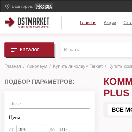
Москва
Ваш город:
Главная
Акции
Ста
Каталог
Главная
Линолеум
Купить линолеум Tarkett
Купить ком
КОММ
ПОДБОР ПАРАМЕТРОВ:
PLUS
ВСЕ М
Цена
от
до