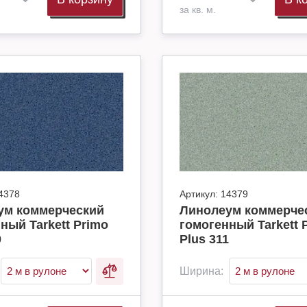
за кв. м.
4378
Артикул:
14379
ум коммерческий
Линолеум коммерче
ный Tarkett Primo
гомогенный Tarkett 
0
Plus 311
Ширина: