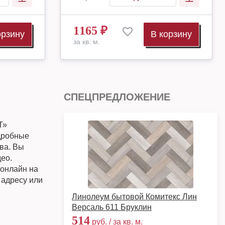
1165
₽
орзину
В корзину
за кв. м.
СПЕЦПРЕДЛОЖЕНИЕ
Т»
одробные
ква. Вы
ео.
 онлайн на
 адресу или
Линолеум бытовой Комитекс Лин
Версаль 611 Бруклин
514
руб. / за кв. м.