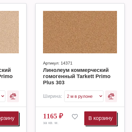
Артикул:
14371
ский
Линолеум коммерческий
Primo
гомогенный Tarkett Primo
Plus 303
Ширина:
1165
₽
орзину
В корзину
за кв. м.