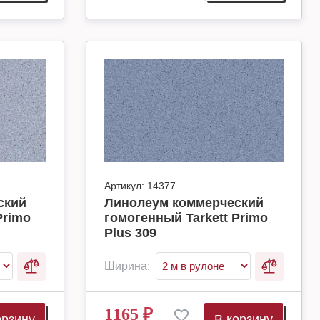
Артикул:
14377
ский
Линолеум коммерческий
Primo
гомогенный Tarkett Primo
Plus 309
Ширина:
1165
₽
орзину
В корзину