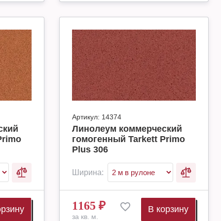
Артикул:
14374
ский
Линолеум коммерческий
Primo
гомогенный Tarkett Primo
Plus 306
Ширина:
1165
₽
орзину
В корзину
за кв. м.