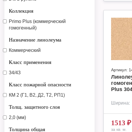
Коллекция
Primo Plus (коммерческий
гомогенный)
Назначение линолеума
Коммерческий
Класс применения
Артикул:
1
34/43
Линоле
гомоген
Класс пожарной опасности
Plus 30
КМ 2 (Г1, В2, Д2, Т2, РП1)
Ширина:
Толщ. защитного слоя
2,0 (мм)
1513
₽
Толщина общая
за кв. м.