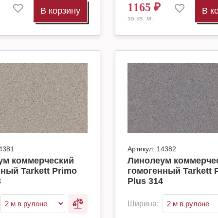
1165
₽
В корзину
В к
за кв. м.
4381
Артикул:
14382
ум коммерческий
Линолеум коммерче
ный Tarkett Primo
гомогенный Tarkett 
3
Plus 314
Ширина: