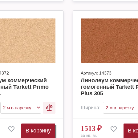
4372
Артикул:
14373
ум коммерческий
Линолеум коммерче
ный Tarkett Primo
гомогенный Tarkett 
4
Plus 305
Ширина:
1513
₽
В корзину
В к
за кв. м.