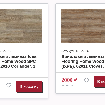
512793
Артикул:
1512794
ый ламинат Ideal
Виниловый ламинат 
ng Home Wood SPC
Flooring Home Wood
02010 Coriander, 1
(IXPE), 02011 Cloves, 
2000
₽
В к
за кв. м.
В корзину