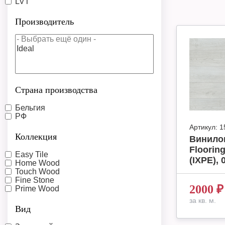
LVT
Производитель
Страна производства
Бельгия
РФ
Артикул:
1
Коллекция
Винилов
Floori
Easy Tile
(IXPE), 
Home Wood
Touch Wood
Fine Stone
2000
₽
Prime Wood
за кв. м.
Вид