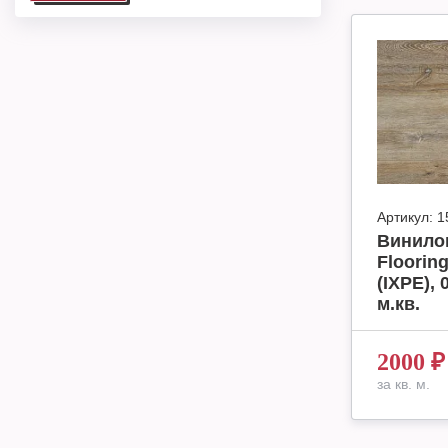
Артикул:
1
Винилов
Floori
(IXPE), 
м.кв.
2000
₽
за кв. м.