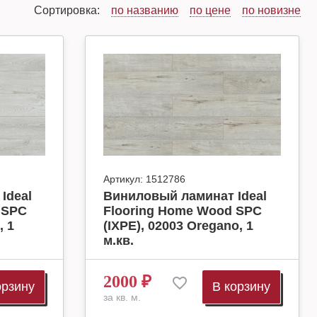
Сортировка:
по названию
по цене
по новизне
Артикул:
1512786
Ideal
Виниловый ламинат Ideal
 SPC
Flooring Home Wood SPC
, 1
(IXPE), 02003 Oregano, 1
м.кв.
2000
₽
орзину
В корзину
за кв. м.