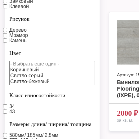
Замковый
Клеевой
Рисунок
Дерево
Мрамор
Камень
Цвет
Артикул:
1
Винилов
Floori
Класс износостойкости
(IXPE), 
34
43
2000
₽
за кв. м.
Размеры длина/ ширина/ толщина
580мм/ 185мм/ 2,8мм