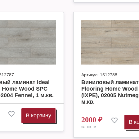
512787
Артикул:
1512788
ый ламинат Ideal
Виниловый ламинат 
ng Home Wood SPC
Flooring Home Wood
02004 Fennel, 1 м.кв.
(IXPE), 02005 Nutmeg
м.кв.
В корзину
2000
₽
В к
за кв. м.