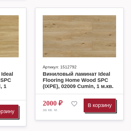
Артикул:
1512792
Ideal
Виниловый ламинат Ideal
 SPC
Flooring Home Wood SPC
, 1
(IXPE), 02009 Cumin, 1 м.кв.
2000
₽
В корзину
за кв. м.
орзину