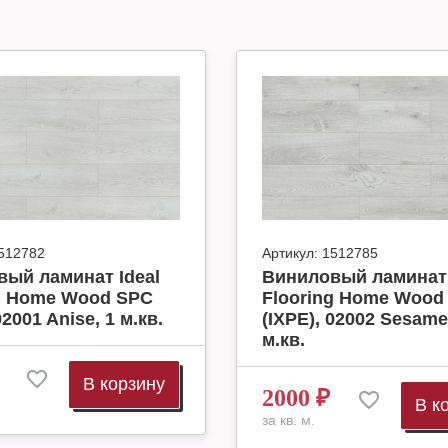
512782
Артикул:
1512785
ый ламинат Ideal
Виниловый ламинат 
ng Home Wood SPC
Flooring Home Wood
02001 Anise, 1 м.кв.
(IXPE), 02002 Sesame
м.кв.
В корзину
2000
₽
В к
за кв. м.