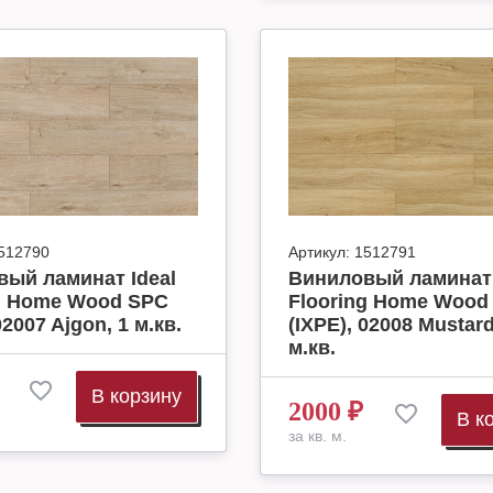
512790
Артикул:
1512791
ый ламинат Ideal
Виниловый ламинат 
ng Home Wood SPC
Flooring Home Wood
02007 Ajgon, 1 м.кв.
(IXPE), 02008 Mustard
м.кв.
В корзину
2000
₽
В к
за кв. м.