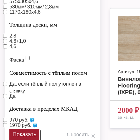
575х305х4,6
580мм/ 310мм/ 2,8мм
1170х180х4,6
Толщина доски, мм
2,8
4,6+1,0
4,6
Фаска
Артикул:
1
Совместимость с тёплым полом
Винилов
Да, если тёплый пол утоплен в
Floori
стяжку.
(IXPE), 
Да
Доставка в пределах МКАД
2000
₽
за кв. м.
970 руб.
1970 руб.