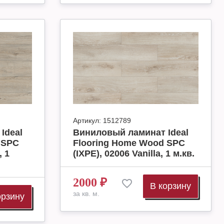
Артикул:
1512789
Ideal
Виниловый ламинат Ideal
 SPC
Flooring Home Wood SPC
, 1
(IXPE), 02006 Vanilla, 1 м.кв.
2000
₽
В корзину
за кв. м.
орзину