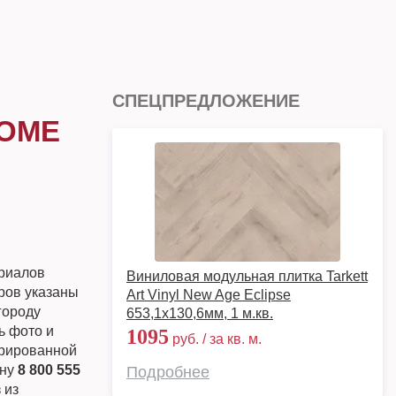
СПЕЦПРЕДЛОЖЕНИЕ
HOME
ериалов
Виниловая модульная плитка Tarkett
ров указаны
Art Vinyl New Age Eclipse
городу
653,1х130,6мм, 1 м.кв.
ь фото и
1095
руб. / за кв. м.
грированной
ону
8 800 555
Подробнее
 из