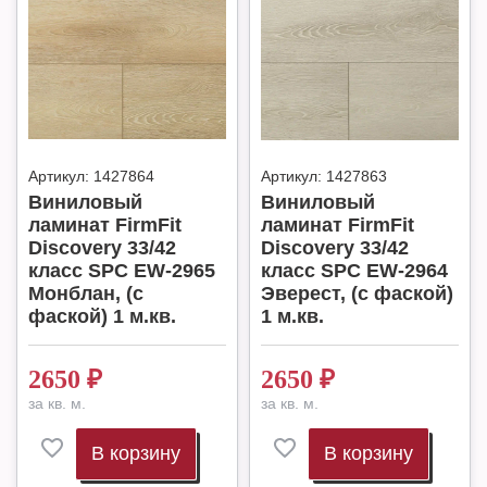
Артикул:
1427864
Артикул:
1427863
Виниловый
Виниловый
ламинат FirmFit
ламинат FirmFit
Discovery 33/42
Discovery 33/42
класс SPC EW-2965
класс SPC EW-2964
Монблан, (с
Эверест, (с фаской)
фаской) 1 м.кв.
1 м.кв.
2650
₽
2650
₽
за кв. м.
за кв. м.
В корзину
В корзину