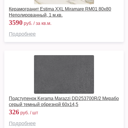
Керамогранит Estima XXL Miramare RM01 80x80
Неполированный, 1 м.кв.
3590
руб. / за кв.м.
Подробнее
Подступенок Kerama Marazzi DD253700R/2 Мирабо
серый темный обрезной 60х14,5
326
руб. / шт
Подробнее