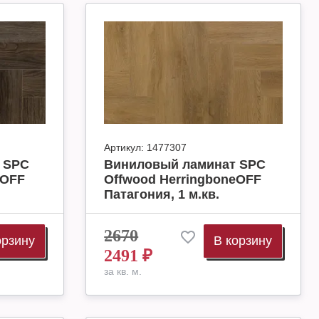
Артикул:
1477307
 SPC
Виниловый ламинат SPC
eOFF
Offwood HerringboneOFF
Патагония, 1 м.кв.
2670
орзину
В корзину
2491
₽
за кв. м.