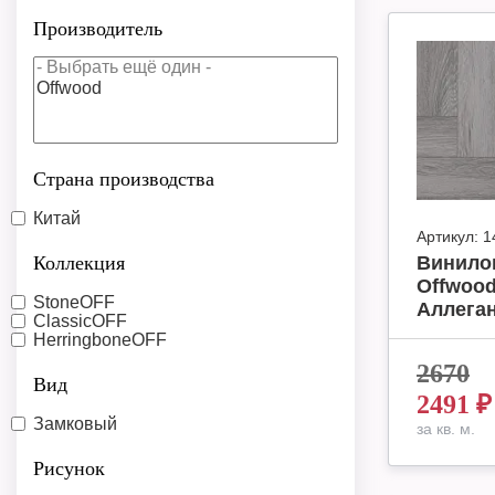
Производитель
Страна производства
Китай
Артикул:
1
Коллекция
Винило
Offwood
StoneOFF
Аллеган
ClassicOFF
HerringboneOFF
2670
Вид
2491
₽
Замковый
за кв. м.
Рисунок