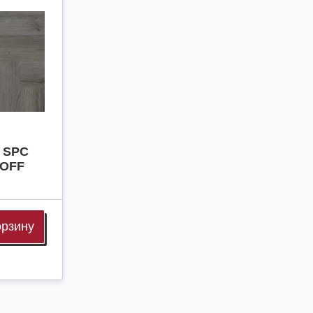
 SPC
eOFF
орзину