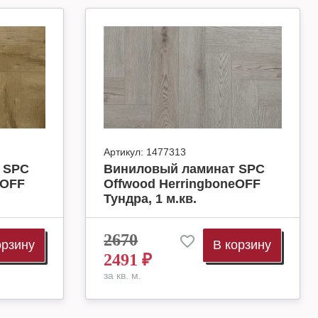
Артикул:
1477313
 SPC
Виниловый ламинат SPC
eOFF
Offwood HerringboneOFF
Тундра, 1 м.кв.
2670
орзину
В корзину
2491
₽
за кв. м.