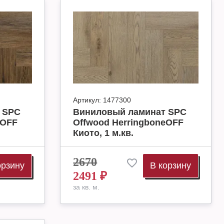
Артикул:
1477300
 SPC
Виниловый ламинат SPC
eOFF
Offwood HerringboneOFF
Киото, 1 м.кв.
2670
орзину
В корзину
2491
₽
за кв. м.