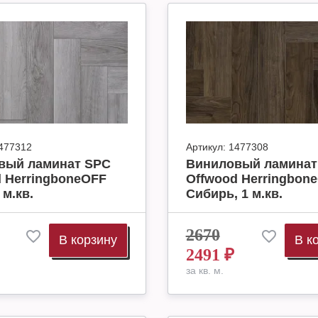
477312
Артикул:
1477308
вый ламинат SPC
Виниловый ламинат
 HerringboneOFF
Offwood Herringbon
 м.кв.
Сибирь, 1 м.кв.
2670
В корзину
В к
2491
₽
за кв. м.