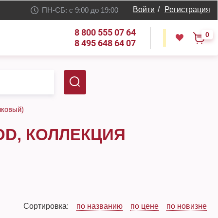
Войти
/
Регистрация
ПН-СБ: с 9:00 до 19:00
8 800 555 07 64
0
8 495 648 64 07
мковый)
D, КОЛЛЕКЦИЯ
Сортировка:
по названию
по цене
по новизне