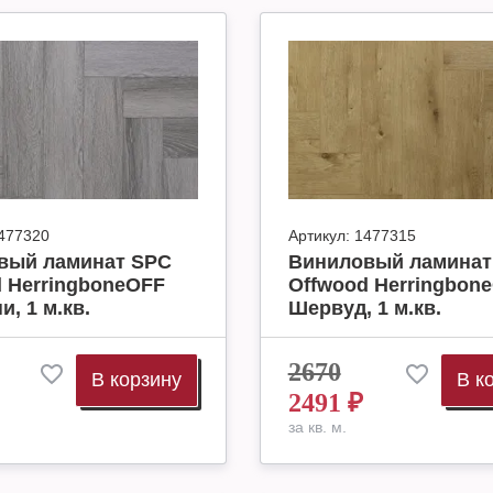
477320
Артикул:
1477315
вый ламинат SPC
Виниловый ламинат
 HerringboneOFF
Offwood Herringbon
и, 1 м.кв.
Шервуд, 1 м.кв.
2670
В корзину
В к
2491
₽
за кв. м.