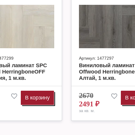
477299
Артикул:
1477297
вый ламинат SPC
Виниловый ламинат
 HerringboneOFF
Offwood Herringbon
я, 1 м.кв.
Алтай, 1 м.кв.
2670
В корзину
В к
2491
₽
за кв. м.