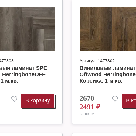
477303
Артикул:
1477302
вый ламинат SPC
Виниловый ламинат
 HerringboneOFF
Offwood Herringbon
1 м.кв.
Корсика, 1 м.кв.
2670
В корзину
В к
2491
₽
за кв. м.