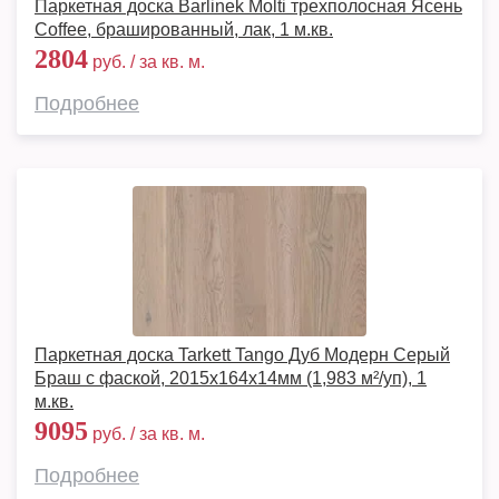
Паркетная доска Barlinek Molti трехполосная Ясень
Coffee, брашированный, лак, 1 м.кв.
2804
руб. / за кв. м.
Подробнее
Паркетная доска Tarkett Tango Дуб Модерн Серый
Браш с фаской, 2015х164х14мм (1,983 м²/уп), 1
м.кв.
9095
руб. / за кв. м.
Подробнее