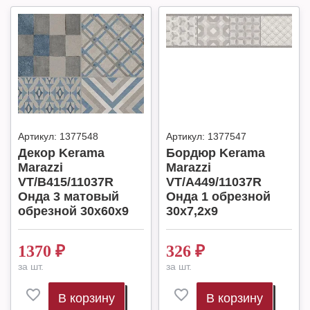
Артикул:
1377548
Артикул:
1377547
Декор Kerama
Бордюр Kerama
Marazzi
Marazzi
VT/B415/11037R
VT/A449/11037R
Онда 3 матовый
Онда 1 обрезной
обрезной 30x60x9
30x7,2x9
1370
₽
326
₽
за шт.
за шт.
В корзину
В корзину