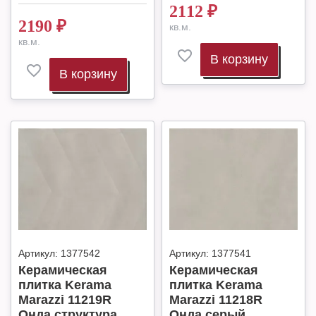
2112
₽
2190
₽
кв.м.
кв.м.
В корзину
В корзину
Артикул:
1377542
Артикул:
1377541
Керамическая
Керамическая
плитка Kerama
плитка Kerama
Marazzi 11219R
Marazzi 11218R
Онда структура
Онда серый