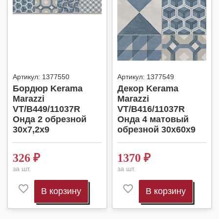
Артикул:
1377550
Артикул:
1377549
Бордюр Kerama
Декор Kerama
Marazzi
Marazzi
VT/B449/11037R
VT/B416/11037R
Онда 2 обрезной
Онда 4 матовый
30x7,2x9
обрезной 30x60x9
326
₽
1370
₽
за шт.
за шт.
В корзину
В корзину