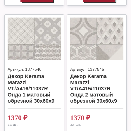
Артикул:
1377546
Артикул:
1377545
Декор Kerama
Декор Kerama
Marazzi
Marazzi
VT/A416/11037R
VT/A415/11037R
Онда 1 матовый
Онда 2 матовый
обрезной 30x60x9
обрезной 30x60x9
1370
₽
1370
₽
за шт.
за шт.