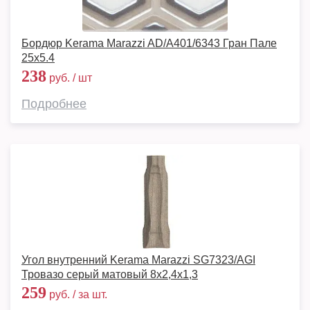
Бордюр Kerama Marazzi AD/A401/6343 Гран Пале
25х5.4
238
руб. / шт
Подробнее
Угол внутренний Kerama Marazzi SG7323/AGI
Тровазо серый матовый 8x2,4x1,3
259
руб. / за шт.