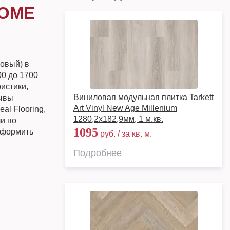
HOME
ковый) в
0 до 1700
истики,
Виниловая модульная плитка Tarkett
зывы
Art Vinyl New Age Millenium
al Flooring,
1280,2х182,9мм, 1 м.кв.
и по
1095
 оформить
руб. / за кв. м.
Подробнее