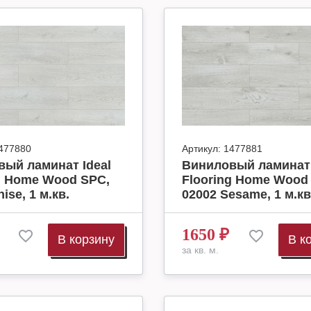
477880
Артикул:
1477881
ый ламинат Ideal
Виниловый ламинат 
g Home Wood SPC,
Flooring Home Wood
ise, 1 м.кв.
02002 Sesame, 1 м.кв
1650
₽
В корзину
В к
за кв. м.