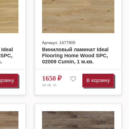
Артикул:
1477905
Ideal
Виниловый ламинат Ideal
 SPC,
Flooring Home Wood SPC,
.
02009 Cumin, 1 м.кв.
1650
₽
орзину
В корзину
за кв. м.