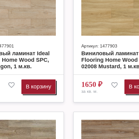
477901
Артикул:
1477903
ый ламинат Ideal
Виниловый ламинат 
g Home Wood SPC,
Flooring Home Wood
gon, 1 м.кв.
02008 Mustard, 1 м.кв
1650
₽
В корзину
В к
за кв. м.