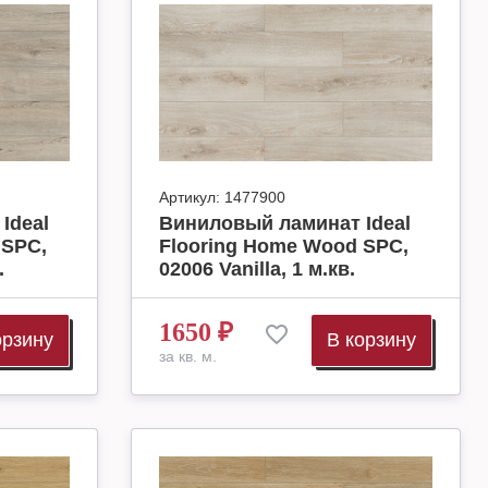
Артикул:
1477900
Ideal
Виниловый ламинат Ideal
 SPC,
Flooring Home Wood SPC,
.
02006 Vanilla, 1 м.кв.
1650
₽
орзину
В корзину
за кв. м.