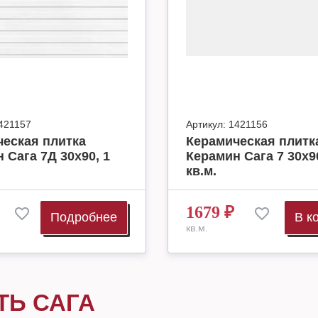
421157
Артикул:
1421156
еская плитка
Керамическая плитк
 Сага 7Д 30х90, 1
Керамин Сага 7 30х90
кв.м.
1679
₽
Подробнее
В к
кв.м.
ТЬ САГА