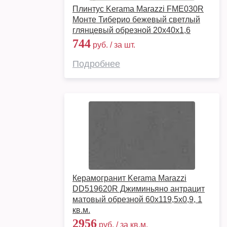
Плинтус Kerama Marazzi FME030R
Монте Тиберио бежевый светлый
глянцевый обрезной 20x40x1,6
744
руб. / за шт.
Подробнее
Керамогранит Kerama Marazzi
DD519620R Джиминьяно антрацит
матовый обрезной 60х119,5x0,9, 1
кв.м.
2956
руб. / за кв.м.