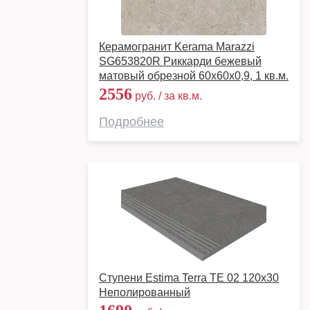
Керамогранит Kerama Marazzi
SG653820R Риккарди бежевый
матовый обрезной 60x60x0,9, 1 кв.м.
2556
руб. / за кв.м.
Подробнее
Ступени Estima Terra TE 02 120x30
Неполированный