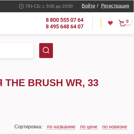
Войти
/
Регистрация
ПН-СБ: с 9:00 до 19:00
8 800 555 07 64
0
8 495 648 64 07
 THE BRUSH WR, 33
Сортировка:
по названию
по цене
по новизне