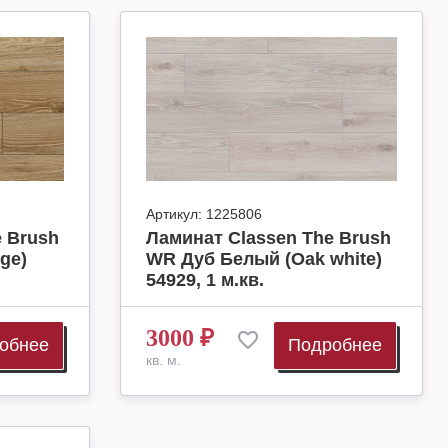
Артикул:
1225806
 Brush
Ламинат Classen The Brush
ge)
WR Дуб Белый (Oak white)
54929, 1 м.кв.
3000
₽
обнее
Подробнее
кв. м.