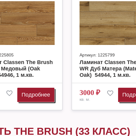
225805
Артикул:
1225799
 Classen The Brush
Ламинат Classen The
 Медовый (Oak
WR Дуб Матера (Mat
4946, 1 м.кв.
Oak) 54944, 1 м.кв.
3000
₽
Подробнее
Подр
кв. м.
ТЬ THE BRUSH (33 КЛАСС)