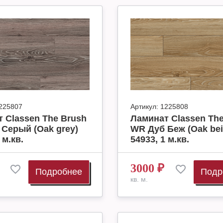
225807
Артикул:
1225808
 Classen The Brush
Ламинат Classen The
Серый (Oak grey)
WR Дуб Беж (Oak bei
 м.кв.
54933, 1 м.кв.
3000
₽
Подробнее
Подр
кв. м.