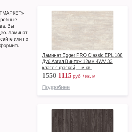
ОСТМАРКЕТ»
одробные
ква. Вы
део. Ламинат
 сайте или по
 оформить
Ламинат Egger PRO Classic EPL 188
Дуб Азгил Винтаж 12мм 4WV 33
класс с фаской, 1 м.кв.
1550
1115
руб. / кв. м.
Подробнее