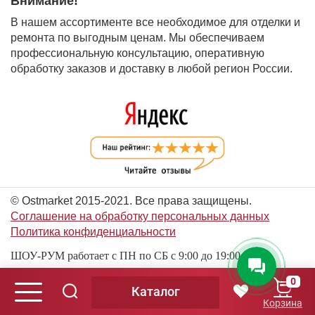
Внимание!
В нашем ассортименте все необходимое для отделки и
ремонта по выгодным ценам. Мы обеспечиваем
профессиональную консультацию, оперативную
обработку заказов и доставку в любой регион России.
© Ostmarket 2015-2021. Все права защищены.
Соглашение на обработку персональных данных
Политика конфиденциальности
ШОУ-РУМ работает с ПН по СБ с 9:00 до 19:00
0
Каталог
© Ostmarket 2015-2026. Все права защищены.
Корзина