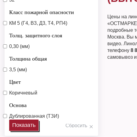
Класс пожарной опасности
Цены на лин
КМ 5 (Г4, В3, Д3, Т4, РП4)
«ОСТМАРКЕТ»
подробные те
Толщ. защитного слоя
Москва. Вы м
видео. Линол
0,30 (мм)
телефону
8 
самовывоз и
Толщина общая
3,5 (мм)
Цвет
Коричневый
Основа
Дублированная (ТЗИ)