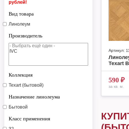
рублей!
Вид товара
Линолеум
Производитель
Артикул:
1
Линоле
Texart B
Коллекция
590
₽
Texart (бытовой)
за кв. м.
Назначение линолеума
Бытовой
КУПИ
Класс применения
(БЫТ
32