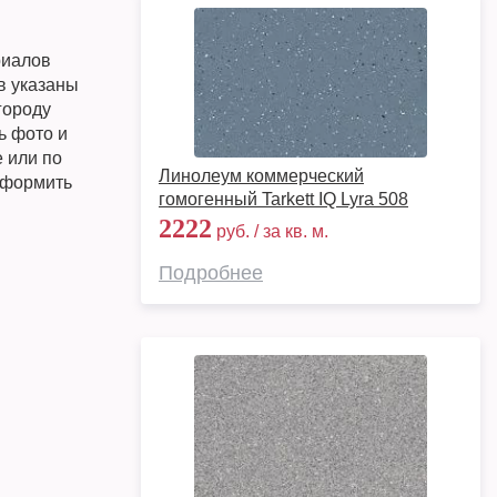
риалов
в указаны
городу
ь фото и
е или по
Линолеум коммерческий
 оформить
гомогенный Tarkett IQ Lyra 508
2222
руб. / за кв. м.
Подробнее