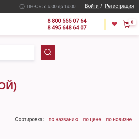
Войти
/
Регистрация
ПН-СБ: с 9:00 до 19:00
8 800 555 07 64
0
8 495 648 64 07
ОЙ)
Сортировка:
по названию
по цене
по новизне