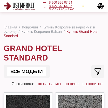
8 800 555 07 64
8 495 648 64 07
ПН-СБ: с 9:00 до 19:00
Главная
Ковролин
Купить Ковролин (в нарезку и в
рулоне)
Купить Ковролин Balsan
Купить Grand Hotel
Standard
GRAND HOTEL
STANDARD
ВСЕ МОДЕЛИ
Сортировка:
по названию
по цене
по новизне