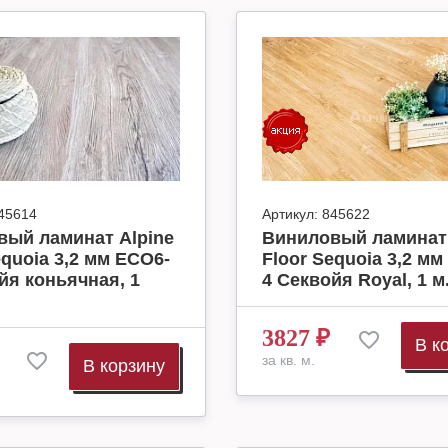
45614
Артикул:
845622
вый ламинат Alpine
Виниловый ламинат 
equoia 3,2 мм ECO6-
Floor Sequoia 3,2 мм
йя коньячная, 1
4 Секвойя Royal, 1 м.
3827
₽
В к
за кв. м.
В корзину