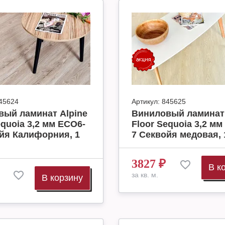
45624
Артикул:
845625
вый ламинат Alpine
Виниловый ламинат 
equoia 3,2 мм ECO6-
Floor Sequoia 3,2 мм
йя Калифорния, 1
7 Секвойя медовая, 1
3827
₽
В к
за кв. м.
В корзину