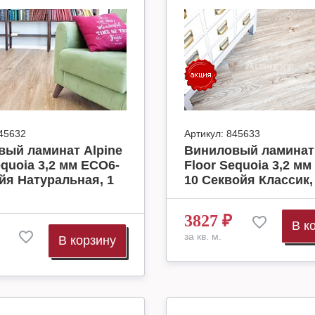
45632
Артикул:
845633
вый ламинат Alpine
Виниловый ламинат 
equoia 3,2 мм ECO6-
Floor Sequoia 3,2 мм
йя Натуральная, 1
10 Секвойя Классик, 
3827
₽
В к
за кв. м.
В корзину