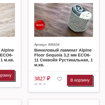
Артикул:
845634
Alpine
Виниловый ламинат Alpine
 ECO6-
Floor Sequoia 3,2 мм ECO6-
1 м.кв.
11 Секвойя Рустикальная, 1
м.кв.
орзину
3827
₽
В корзину
за кв. м.