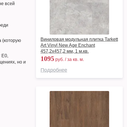
не всей
реди
Виниловая модульная плитка Tarkett
а (которую
Art Vinyl New Age Enchant
457,2x457,2 мм, 1 м.кв.
 Е0,
1095
руб. / за кв. м.
щениях, но и
Подробнее