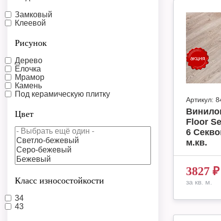
Замковый
Клеевой
Рисунок
Дерево
Ёлочка
Мрамор
Камень
Под керамическую плитку
Артикул:
8
Винило
Цвет
Floor S
6 Секво
м.кв.
3827
₽
Класс износостойкости
за кв. м.
34
43