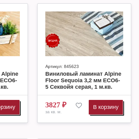
Артикул:
845623
Alpine
Виниловый ламинат Alpine
 ECO6-
Floor Sequoia 3,2 мм ECO6-
кв.
5 Секвойя серая, 1 м.кв.
3827
₽
орзину
В корзину
за кв. м.