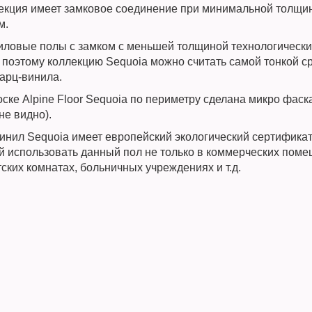
екция имеет замковое соединение при минимальной толщи
м.
иловые полы с замком с меньшей толщиной технологически
 поэтому коллекцию Sequoia можно считать самой тонкой с
варц-винила.
ске Alpine Floor Sequoia по периметру сделана микро фаск
не видно).
винил Sequoia имеет европейский экологический сертификат
 использовать данный пол не только в коммерческих поме
тских комнатах, больничных учреждениях и т.д.