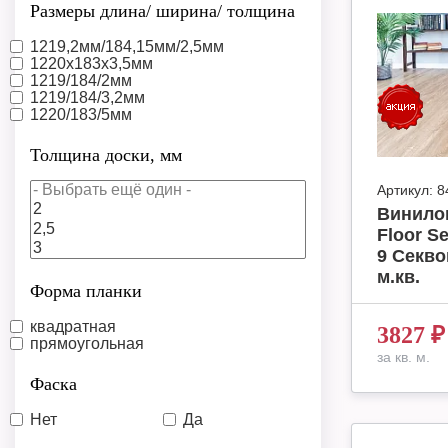
Размеры длина/ ширина/ толщина
1219,2мм/184,15мм/2,5мм
1220x183x3,5мм
1219/184/2мм
1219/184/3,2мм
1220/183/5мм
Толщина доски, мм
Артикул:
8
Винило
Floor S
9 Секво
м.кв.
Форма планки
квадратная
3827
₽
прямоугольная
за кв. м.
Фаска
Нет
Да