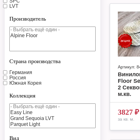
SPC
LVT
Производитель
Страна производства
Артикул:
8
Германия
Винило
Россия
Floor S
Южная Корея
2 Секво
м.кв.
Коллекция
3827
₽
за кв. м.
Вид