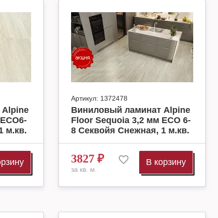
Артикул:
1372478
Alpine
Виниловый ламинат Alpine
 ECO6-
Floor Sequoia 3,2 мм ЕСО 6-
 м.кв.
8 Секвойя Снежная, 1 м.кв.
3827
₽
орзину
В корзину
за кв. м.