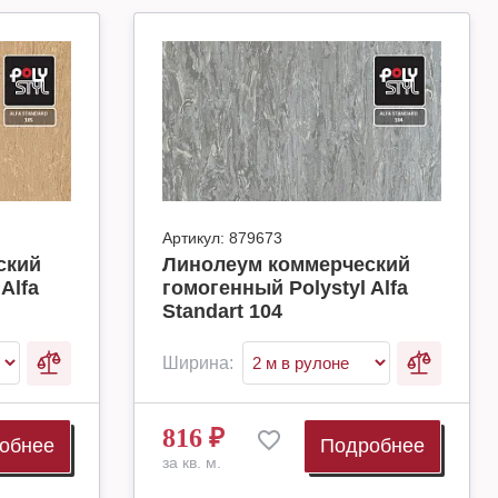
Артикул:
879673
ский
Линолеум коммерческий
Alfa
гомогенный Polystyl Alfa
Standart 104
Ширина:
816
₽
обнее
Подробнее
за кв. м.