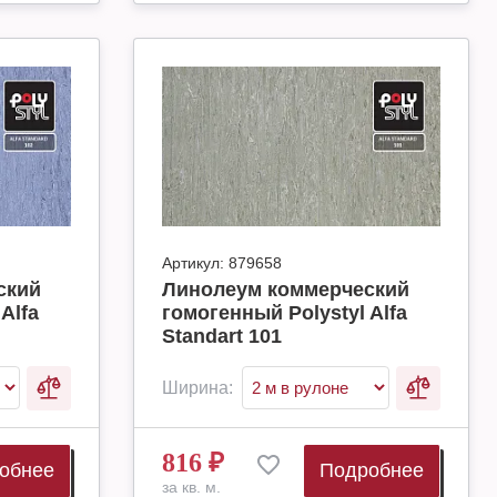
Артикул:
879658
ский
Линолеум коммерческий
Alfa
гомогенный Polystyl Alfa
Standart 101
Ширина:
816
₽
обнее
Подробнее
за кв. м.