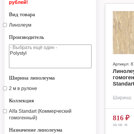
рублей!
Вид товара
Линолеум
Производитель
Артикул:
8
Линоле
гомоген
Ширина линолеума
Standar
2 м в рулоне
Ширина:
Коллекция
Alfa Standart (Коммерческий
816
₽
гомогенный)
за кв. м.
Назначение линолеума