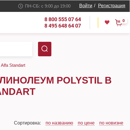
Войти
/
Регистрация
ПН-СБ: с 9:00 до 19:00
8 800 555 07 64
0
8 495 648 64 07
Alfa Standart
ИНОЛЕУМ POLYSTIL В
ANDART
Сортировка:
по названию
по цене
по новизне