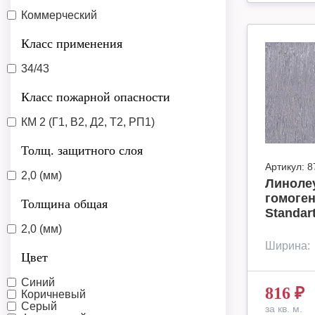
Коммерческий
Класс применения
34/43
Класс пожарной опасности
КМ 2 (Г1, В2, Д2, Т2, РП1)
Толщ. защитного слоя
Артикул:
8
2,0 (мм)
Линоле
гомоген
Толщина общая
Standar
2,0 (мм)
Ширина:
Цвет
Синий
816
₽
Коричневый
Серый
за кв. м.