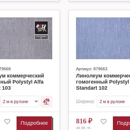
79668
Артикул:
879663
ум коммерческий
Линолеум коммерче
ный Polystyl Alfa
гомогенный Polystyl 
t 103
Standart 102
Ширина:
816
₽
Подробнее
Подр
за кв. м.