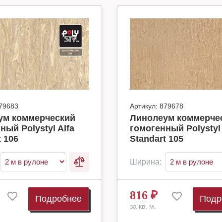
79683
Артикул:
879678
ум коммерческий
Линолеум коммерче
ный Polystyl Alfa
гомогенный Polystyl 
t 106
Standart 105
Ширина:
816
₽
Подробнее
Подр
за кв. м.