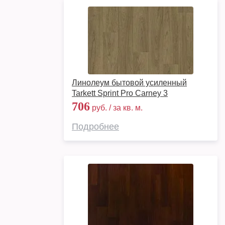
Линолеум бытовой усиленный
Tarkett Sprint Pro Carney 3
706
руб. / за кв. м.
Подробнее