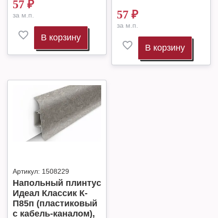
57
₽
57
₽
за м.п.
за м.п.
В корзину
В корзину
Артикул:
1508229
Напольный плинтус
Идеал Классик К-
П85п (пластиковый
с кабель-каналом),