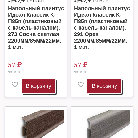
Артикул:
1290860
Артикул:
1508209
Напольный плинтус
Напольный плинтус
Идеал Классик К-
Идеал Классик К-
П85п (пластиковый
П85п (пластиковый
с кабель-каналом),
с кабель-каналом),
273 Сосна светлая
291 Орех
2200мм/85мм/22мм,
2200мм/85мм/22мм,
1 м.п.
1 м.п.
57
₽
57
₽
за м.п.
за м.п.
В корзину
В корзину