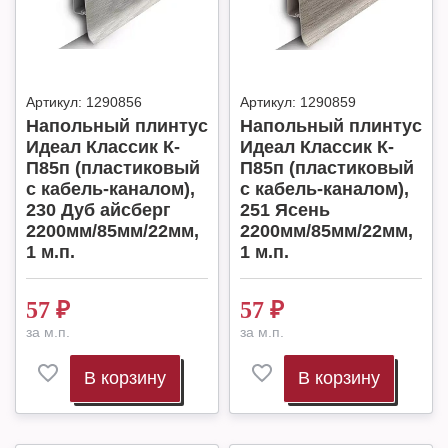
Артикул:
1290856
Артикул:
1290859
Напольный плинтус
Напольный плинтус
Идеал Классик К-
Идеал Классик К-
П85п (пластиковый
П85п (пластиковый
с кабель-каналом),
с кабель-каналом),
230 Дуб айсберг
251 Ясень
2200мм/85мм/22мм,
2200мм/85мм/22мм,
1 м.п.
1 м.п.
57
₽
57
₽
за м.п.
за м.п.
В корзину
В корзину