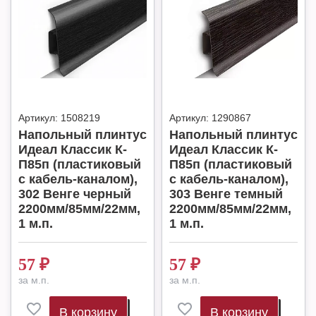
Артикул:
1508219
Артикул:
1290867
Напольный плинтус
Напольный плинтус
Идеал Классик К-
Идеал Классик К-
П85п (пластиковый
П85п (пластиковый
с кабель-каналом),
с кабель-каналом),
302 Венге черный
303 Венге темный
2200мм/85мм/22мм,
2200мм/85мм/22мм,
1 м.п.
1 м.п.
57
₽
57
₽
за м.п.
за м.п.
В корзину
В корзину