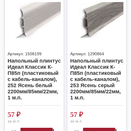
Артикул:
1508199
Артикул:
1290864
Напольный плинтус
Напольный плинтус
Идеал Классик К-
Идеал Классик К-
П85п (пластиковый
П85п (пластиковый
с кабель-каналом),
с кабель-каналом),
252 Ясень белый
253 Ясень серый
2200мм/85мм/22мм,
2200мм/85мм/22мм,
1 м.п.
1 м.п.
57
₽
57
₽
за м.п.
за м.п.