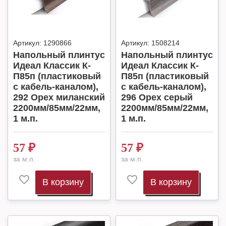
Артикул:
1290866
Артикул:
1508214
Напольный плинтус
Напольный плинтус
Идеал Классик К-
Идеал Классик К-
П85п (пластиковый
П85п (пластиковый
с кабель-каналом),
с кабель-каналом),
292 Орех миланский
296 Орех серый
2200мм/85мм/22мм,
2200мм/85мм/22мм,
1 м.п.
1 м.п.
57
₽
57
₽
за м.п.
за м.п.
В корзину
В корзину