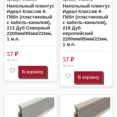
Напольный плинтус
Напольный плинтус
Идеал Классик К-
Идеал Классик К-
П85п (пластиковый
П85п (пластиковый
с кабель-каналом),
с кабель-каналом),
213 Дуб Северный
218 Дуб
2200мм/85мм/22мм,
европейский
1 м.п.
2200мм/85мм/22мм,
1 м.п.
57
₽
57
₽
за м.п.
за м.п.
В корзину
В корзину