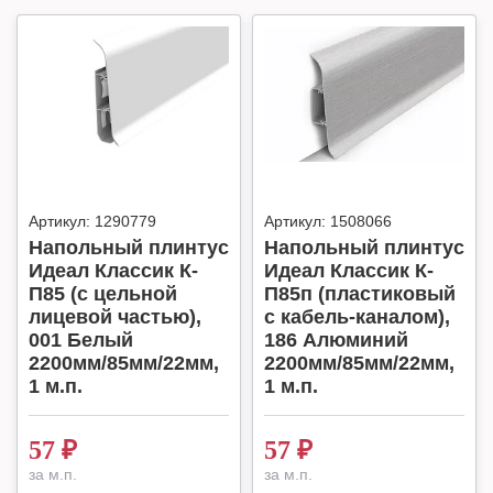
Артикул:
1290779
Артикул:
1508066
Напольный плинтус
Напольный плинтус
Идеал Классик К-
Идеал Классик К-
П85 (с цельной
П85п (пластиковый
лицевой частью),
с кабель-каналом),
001 Белый
186 Алюминий
2200мм/85мм/22мм,
2200мм/85мм/22мм,
1 м.п.
1 м.п.
57
₽
57
₽
за м.п.
за м.п.