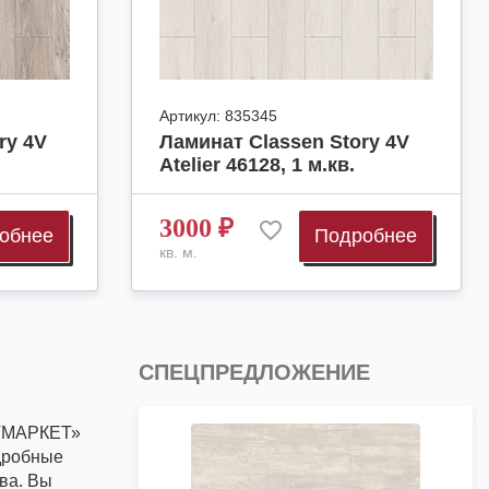
Артикул:
835345
ry 4V
Ламинат Classen Story 4V
Atelier 46128, 1 м.кв.
3000
₽
обнее
Подробнее
кв. м.
СПЕЦПРЕДЛОЖЕНИЕ
СТМАРКЕТ»
одробные
ква. Вы