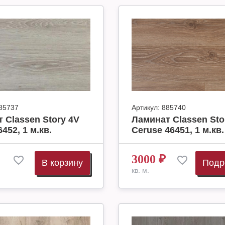
85737
Артикул:
885740
 Classen Story 4V
Ламинат Classen Sto
6452, 1 м.кв.
Ceruse 46451, 1 м.кв.
3000
₽
В корзину
Подр
кв. м.