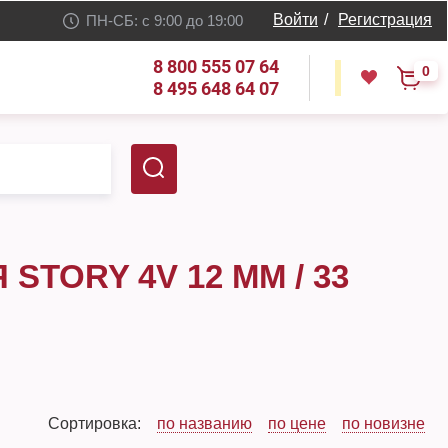
Войти
/
Регистрация
ПН-СБ: с 9:00 до 19:00
8 800 555 07 64
0
8 495 648 64 07
TORY 4V 12 ММ / 33
Сортировка:
по названию
по цене
по новизне