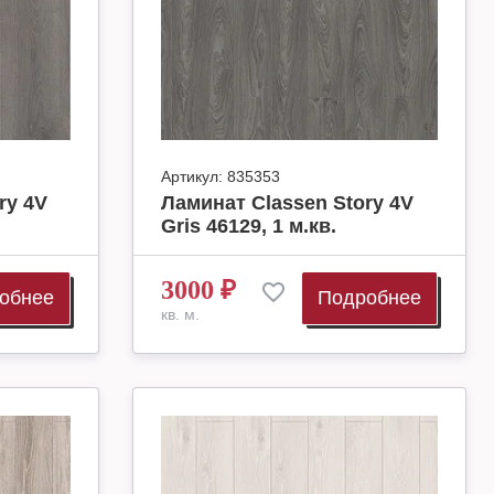
Артикул:
835353
ry 4V
Ламинат Classen Story 4V
Gris 46129, 1 м.кв.
3000
₽
обнее
Подробнее
кв. м.