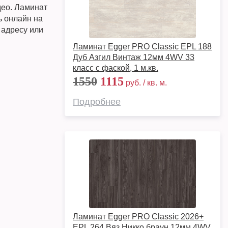
део. Ламинат
ь онлайн на
 адресу или
Ламинат Egger PRO Classic EPL 188
Дуб Азгил Винтаж 12мм 4WV 33
класс с фаской, 1 м.кв.
1550
1115
руб. / кв. м.
Подробнее
Ламинат Egger PRO Classic 2026+
EPL 264 Вяз Никко браун 12мм 4WV