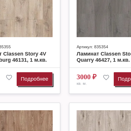
35355
Артикул:
835354
 Classen Story 4V
Ламинат Classen Sto
burg 46131, 1 м.кв.
Quarry 46427, 1 м.кв.
3000
₽
Подробнее
Подр
кв. м.