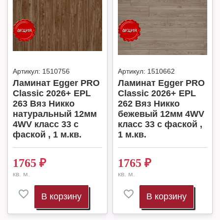
Артикул:
1510756
Артикул:
1510662
Ламинат Egger PRO
Ламинат Egger PRO
Classic 2026+ EPL
Classic 2026+ EPL
263 Вяз Никко
262 Вяз Никко
натуральный 12мм
бежевый 12мм 4WV
4WV класс 33 с
класс 33 с фаской ,
фаской , 1 м.кв.
1 м.кв.
1765
₽
1765
₽
кв. м.
кв. м.
В корзину
В корзину