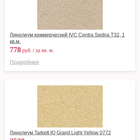
Линолеум коммерческий IVC Centra Sedna T32, 1
кв.м.
778
руб. / за кв. м.
Подробнее
Линолеум Tarkett IQ Granit Light Yellow 0772