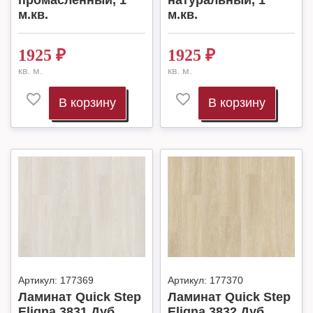
промасленный, 1
натуральный, 1
м.кв.
м.кв.
1925
₽
1925
₽
кв. м.
кв. м.
В корзину
В корзину
Артикул:
177369
Артикул:
177370
Ламинат Quick Step
Ламинат Quick Step
Eligna 3831 Дуб
Eligna 3832 Дуб