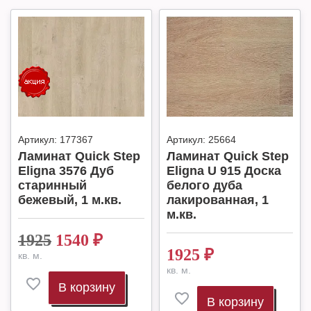
Артикул:
177367
Артикул:
25664
Ламинат Quick Step
Ламинат Quick Step
Eligna 3576 Дуб
Eligna U 915 Доска
старинный
белого дуба
бежевый, 1 м.кв.
лакированная, 1
м.кв.
1925
1540
₽
1925
₽
кв. м.
кв. м.
В корзину
В корзину