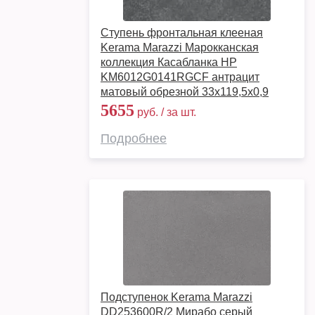
Ступень фронтальная клееная
Kerama Marazzi Марокканская
коллекция Касабланка HP
KM6012G0141RGCF антрацит
матовый обрезной 33x119,5x0,9
5655
руб. / за шт.
Подробнее
Подступенок Kerama Marazzi
DD253600R/2 Мирабо серый