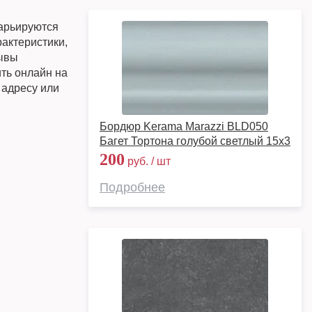
арьируются
рактеристики,
зывы
ить онлайн на
 адресу или
Бордюр Kerama Marazzi BLD050
Багет Тортона голубой светлый 15x3
200
руб. / шт
Подробнее