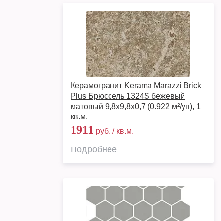
Керамогранит Kerama Marazzi Brick
Plus Брюссель 1324S бежевый
матовый 9,8x9,8x0,7 (0.922 м²/уп), 1
кв.м.
1911
руб. / кв.м.
Подробнее