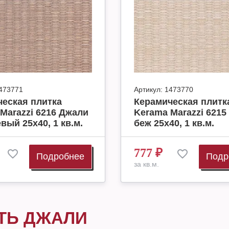
473771
Артикул:
1473770
еская плитка
Керамическая плитк
Marazzi 6216 Джали
Kerama Marazzi 6215
вый 25х40, 1 кв.м.
беж 25х40, 1 кв.м.
777
₽
Подробнее
Подр
за кв.м.
ТЬ ДЖАЛИ