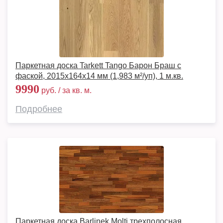
Паркетная доска Tarkett Tango Барон Браш с
фаской, 2015х164х14 мм (1,983 м²/уп), 1 м.кв.
9990
руб. / за кв. м.
Подробнее
Паркетная доска Barlinek Molti трехполосная