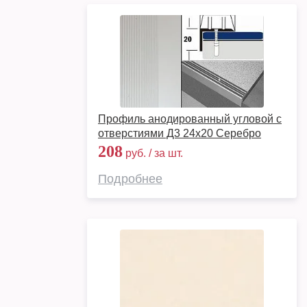
Профиль анодированный угловой с
отверстиями Д3 24х20 Серебро
208
руб. / за шт.
Подробнее