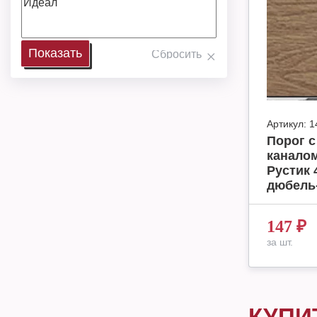
Артикул:
1
Порог 
каналом
Рустик 
дюбель
147
₽
за шт.
КУПИ