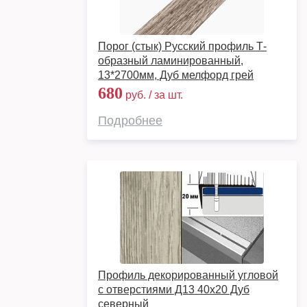
Порог (стык) Русский профиль Т-
образный ламинированный,
13*2700мм, Дуб мелфорд грей
680
руб. / за шт.
Подробнее
Профиль декорированный угловой
с отверстиями Д13 40х20 Дуб
северный