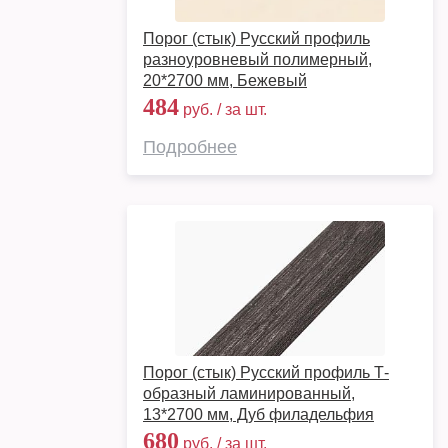
Порог (стык) Русский профиль
разноуровневый полимерный,
20*2700 мм, Бежевый
484
руб. / за шт.
Подробнее
Порог (стык) Русский профиль Т-
образный ламинированный,
13*2700 мм, Дуб филадельфия
680
руб. / за шт.