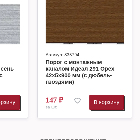
Артикул:
835794
Порог с монтажным
Ясень
каналом Идеал 291 Орех
с
42х5х900 мм (с дюбель-
гвоздями)
147
₽
орзину
В корзину
за шт.