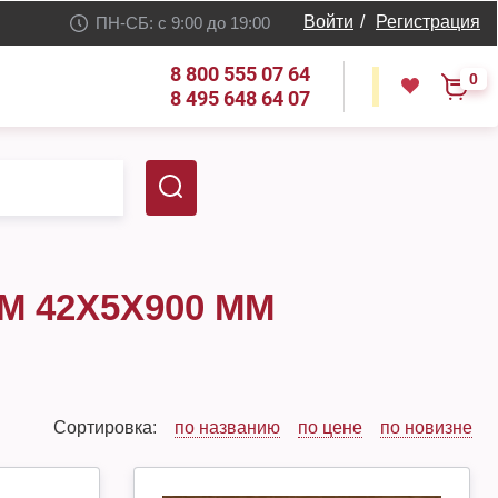
Войти
/
Регистрация
ПН-СБ: с 9:00 до 19:00
8 800 555 07 64
0
8 495 648 64 07
 42Х5Х900 ММ
Сортировка:
по названию
по цене
по новизне