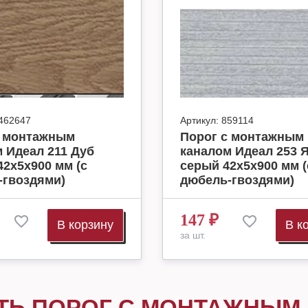
462647
Артикул:
859114
с монтажным
Порог с монтажным
 Идеал 211 Дуб
каналом Идеал 253 
42х5х900 мм (с
серый 42х5х900 мм (
-гвоздями)
дюбель-гвоздями)
147
₽
В корзину
В к
за шт.
ТЬ ПОРОГ С МОНТАЖНЫМ