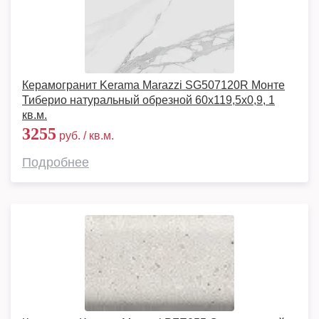
Керамогранит Kerama Marazzi SG507120R Монте
Тиберио натуральный обрезной 60x119,5x0,9, 1
кв.м.
3255
руб. / кв.м.
Подробнее