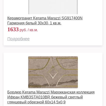
Керамогранит Kerama Marazzi SG917400N
Гармония белый 30х30, 1 кв.м.
1633
руб. / кв.м.
Подробнее
Бордюр Kerama Marazzi Марокканская коллекция
Ифран KMB3STA010BR бежевый светлый
глянцевый обрезной 60x14,5x0,9